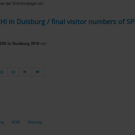
er der Schnitzeljagd von
! in Duisburg / final visitor numbers of SP
H! in Duisburg 2018
vor:
32
33
ng
AGB
Sitemap