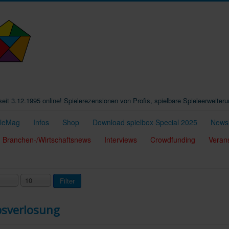
t seit 3.12.1995 online! Spielerezensionen von Profis, spielbare Spieleerweiter
eleMag
Infos
Shop
Download spielbox Special 2025
Newsl
Branchen-/Wirtschaftsnews
Interviews
Crowdfunding
Veran
10
Filter
bsverlosung