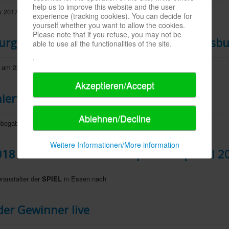
help us to improve this website and the user
s 2017 für das "Kennerspiel des Jahres"
experience (tracking cookies). You can decide for
yourself whether you want to allow the cookies.
Please note that if you refuse, you may not be
urg / press review of SPIEL DOCH! in Duisb
able to use all the functionalities of the site.
.
am 23.-25.3. ein voller Erfolg. Groß
Akzeptieren/Accept
ierten
Ablehnen/Decline
hbegabtenverein
Mensa in
Weitere Informationen/More information
18 / new distribution of spielbox Special 2
ranstalter der
SPIEL
in Essen nach
der Gewinner live