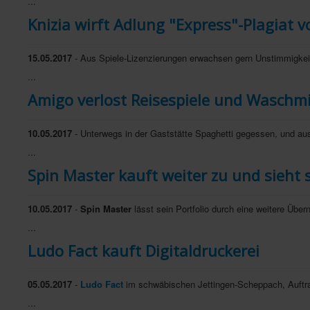
...
Knizia wirft Adlung "Express"-Plagiat v
15.05.2017
- Aus Spiele-Lizenzierungen erwachsen gern Unstimmigkei
...
Amigo verlost Reisespiele und Waschmi
10.05.2017
- Unterwegs in der Gaststätte Spaghetti gegessen, und a
...
Spin Master kauft weiter zu und sieht s
10.05.2017
-
Spin Master
lässt sein Portfolio durch eine weitere Üb
...
Ludo Fact kauft Digitaldruckerei
05.05.2017
-
Ludo Fact
im schwäbischen Jettingen-Scheppach, Auftrag
...