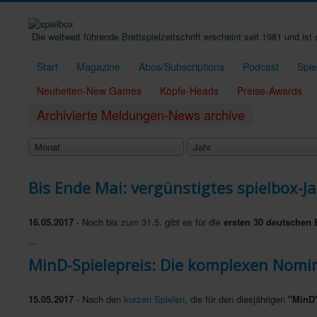
Die weltweit führende Brettspielzeitschrift erscheint seit 1981 und is
Start
Magazine
Abos/Subscriptions
Podcast
Spi
Neuheiten-New Games
Köpfe-Heads
Preise-Awards
Archivierte Meldungen-News archive
Monat
Jahr
Bis Ende Mai: vergünstigtes spielbox-J
16.05.2017
- Noch bis zum 31.5. gibt es für die
ersten 30 deutschen B
...
MinD-Spielepreis: Die komplexen Nomi
15.05.2017
- Nach den
kurzen Spielen
, die für den diesjährigen
"MinD"