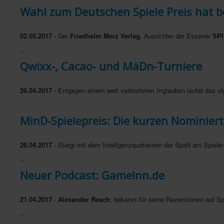
Wahl zum Deutschen Spiele Preis hat 
02.05.2017
- Der
Friedhelm Merz Verlag
, Ausrichter der Essener
SP
...
Qwixx-, Cacao- und MäDn-Turniere
26.04.2017
- Entgegen einem weit verbreiteten Irrglauben lautet das o
...
MinD-Spielepreis: Die kurzen Nominier
26.04.2017
- Steigt mit dem Intelligenzquotienten der Spaß am Spielen
...
Neuer Podcast: GameInn.de
21.04.2017
-
Alexander Resch
, bekannt für seine Rezensionen auf S
...