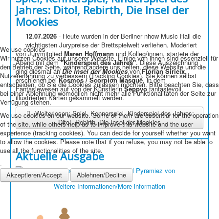
Jahres: Dito!, Rebirth, Die Insel der
Mookies
12.07.2026
- Heute wurden in der Berliner nhow Music Hall die
wichtigsten Jurypreise der Brettspielwelt verliehen. Moderiert
We use cookies
von Jurymitglied
Maren Hoffmann
und Kolleg/innen, startete der
Wir nutzen Cookies auf unserer Website. Einige von ihnen sind essenziell für
Abend mit dem
"Kinderspiel des Jahres"
. Diese Auszeichnung
den Betrieb der Seite, während andere uns helfen, diese Website und die
ging diesmal an
Die Insel der Mookies
von
Florian Sirieix
,
Nutzererfahrung zu verbessern (Tracking Cookies). Sie können selbst
erschienen bei
Kosmos / Scorpion Masqué
, in dem
entscheiden, ob Sie die Cookies zulassen möchten. Bitte beachten Sie, dass
Fantasiewesen auf von der Künstlerin
Seppyo
fantasievoll
bei einer Ablehnung womöglich nicht mehr alle Funktionalitäten der Seite zur
illustrierten Karten gesammelt werden.
Verfügung stehen.
Weiterlesen: Spiel, Kennerspiel, Kinderspiel des Jahres:
We use cookies on our website. Some of them are essential for the operation
Dito!, Rebirth, Die Insel der Mookies
of the site, while others help us to improve this website and the user
experience (tracking cookies). You can decide for yourself whether you want
to allow the cookies. Please note that if you refuse, you may not be able to
use all the functionalities of the site.
Aktuelle Ausgabe
.
Akzeptieren/Accept
Ablehnen/Decline
Weitere Informationen/More information