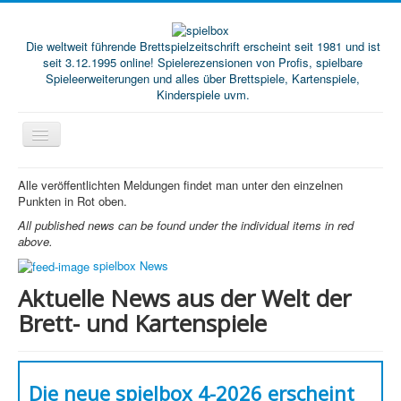
Die weltweit führende Brettspielzeitschrift erscheint seit 1981 und ist
seit 3.12.1995 online! Spielerezensionen von Profis, spielbare
Spieleerweiterungen und alles über Brettspiele, Kartenspiele,
Kinderspiele uvm.
Start
Alle veröffentlichten Meldungen findet man unter den einzelnen
Punkten in Rot oben.
Magazine
All published news can be found under the individual items in red
Abos/Subscriptions
above.
spielbox News
Podcast
Aktuelle News aus der Welt der
SpieleMag
Brett- und Kartenspiele
Infos
Shop
Die neue spielbox 4-2026 erscheint
Download spielbox Special 2025