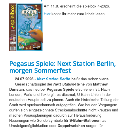
Am 11.8. erscheint die spielbox 4-2026.
Newsletter
Hier
könnt Ihr mehr zum Inhalt lesen.
Spieledatenbank
Premium login
Neuheiten-New Games
Köpfe-Heads
Preise-Awards
Pegasus Spiele: Next Station Berlin,
Branchen-/Wirtschaftsnews
morgen Sommerfest
Interviews
24.07.2026
-
Next Station Berlin
heißt das schon vierte
Gesellschaftsspiel der
Next Station
-Reihe von
Matthew
Crowdfunding
Dunstan
, das neu bei
Pegasus Spiele
erschienen ist: Nach
London, Paris und Tokio gilt es diesmal, U-Bahn-Linien in der
Veranstaltungen-Events
deutschen Hauptstadt zu planen. Auch die historische Teilung der
Stadt wird spielmechanisch aufgegriffen. Wie bei den Vorgängern
In eigener Sache-On our own behalf
dürfen sich eingezeichnete Streckenabschnitte nicht kreuzen und
Archivierte Meldungen-News archive
machen Vorausplanungen dadurch zur Herausforderung.
Neuerungen wie Sondersymbole für
S-Bahn-Stationen
als
Umsteigemöglichkeiten oder
Doppelweichen
sorgen für