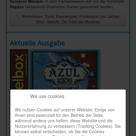
Scorpion Masqué
, in dem Fantasiewesen auf von der Künstlerin
Seppyo
fantasievoll illustrierten Karten gesammelt werden.
Weiterlesen: Spiel, Kennerspiel, Kinderspiel des Jahres:
Dito!, Rebirth, Die Insel der Mookies
Aktuelle Ausgabe
We use cookies
Wir nutzen Cookies auf unserer Website. Einige von
ihnen sind essenziell für den Betrieb der Seite,
während andere uns helfen, diese Website und die
Nutzererfahrung zu verbessern (Tracking Cookies). Sie
können selbst entscheiden, ob Sie die Cookies