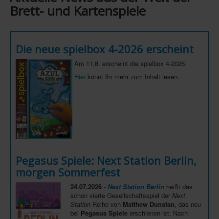
Brett- und Kartenspiele
Infos
Shop
Die neue spielbox 4-2026 erscheint
Download spielbox Special 2025
Am 11.8. erscheint die spielbox 4-2026.
Newsletter
Hier
könnt Ihr mehr zum Inhalt lesen.
Spieledatenbank
Premium login
Neuheiten-New Games
Köpfe-Heads
Preise-Awards
Pegasus Spiele: Next Station Berlin,
Branchen-/Wirtschaftsnews
morgen Sommerfest
Interviews
24.07.2026
-
Next Station Berlin
heißt das
schon vierte Gesellschaftsspiel der
Next
Crowdfunding
Station
-Reihe von
Matthew Dunstan
, das neu
bei
Pegasus Spiele
erschienen ist: Nach
Veranstaltungen-Events