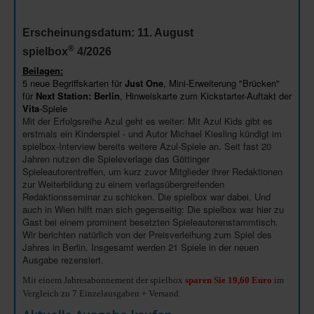
Erscheinungsdatum: 11. August
®
spielbox
4/2026
Beilagen:
5 neue Begriffskarten für
Just One
, Mini-Erweiterung "Brücken"
für
Next Station: Berlin
, Hinweiskarte zum Kickstarter-Auftakt der
Vita
-Spiele
Mit der Erfolgsreihe Azul geht es weiter: Mit Azul Kids gibt es
erstmals ein Kinderspiel - und Autor Michael Kiesling kündigt im
spielbox-Interview bereits weitere Azul-Spiele an. Seit fast 20
Jahren nutzen die Spieleverlage das Göttinger
Spieleautorentreffen, um kurz zuvor Mitglieder ihrer Redaktionen
zur Weiterbildung zu einem verlagsübergreifenden
Redaktionsseminar zu schicken. Die spielbox war dabei. Und
auch in Wien hilft man sich gegenseitig: Die spielbox war hier zu
Gast bei einem prominent besetzten Spieleautorenstammtisch.
Wir berichten natürlich von der Preisverleihung zum Spiel des
Jahres in Berlin. Insgesamt werden 21 Spiele in der neuen
Ausgabe rezensiert.
Mit einem Jahresabonnement der spielbox
sparen Sie 19,60
Euro
im
Vergleich zu 7 Einzelausgaben + Versand.