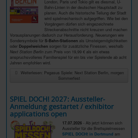
London, Paris und Tokio gilt es diesmal, U-
Bahn-Linien in der deutschen Hauptstadt zu
In eigener Sache-On our own behalf
planen. Auch die historische Teilung der Stadt
Archivierte Meldungen-News archive
wird spielmechanisch aufgegriffen. Wie bei den
Vorgängern dürfen sich eingezeichnete
Streckenabschnitte nicht kreuzen und machen
Vorausplanungen dadurch zur Herausforderung. Neuerungen wie
Sondersymbole für
S-Bahn-Stationen
als Umsteigemöglichkeiten
oder
Doppelweichen
sorgen für zusätzliche Finessen, weshalb
Next Station Berlin
zum Preis von 19,99 € als ein etwas
anspruchsvolleres Familienspiel für ein bis vier Spielende ab acht
Jahren empfohlen wird.
Weiterlesen: Pegasus Spiele: Next Station Berlin, morgen
Sommerfest
SPIEL DOCH! 2027: Aussteller-
Anmeldung gestartet / exhibitor
applications open
17.07.2026
- Ab jetzt können sich
Aussteller für die Brettspielmessen
SPIEL DOCH! in Dortmund
am