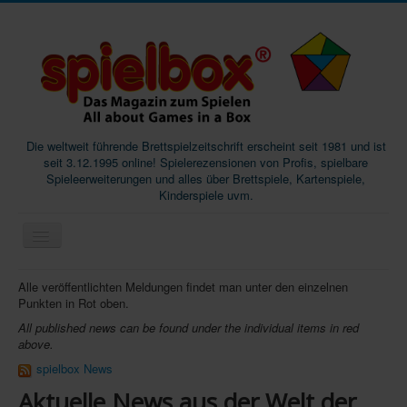
Die weltweit führende Brettspielzeitschrift erscheint seit 1981 und ist
seit 3.12.1995 online! Spielerezensionen von Profis, spielbare
Spieleerweiterungen und alles über Brettspiele, Kartenspiele,
Kinderspiele uvm.
Start
Alle veröffentlichten Meldungen findet man unter den einzelnen
Punkten in Rot oben.
Magazine
All published news can be found under the individual items in red
Abos/Subscriptions
above.
spielbox News
Podcast
Aktuelle News aus der Welt der
SpieleMag