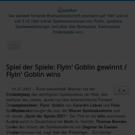
Die weltweit führende Brettspielzeitschrift erscheint seit 1981 und ist
seit 3.12.1995 online! Spielerezensionen von Profis, spielbare
Spieleerweiterungen und alles über Brettspiele, Kartenspiele,
Kinderspiele uvm.
Start
Spiel der Spiele: Flyin' Goblin gewinnt /
Magazine
Flyin' Goblin wins
Abos/Subscriptions
01.07.2021 – Rund zweieinhalb Wochen vor der
Podcast
Bekanntgabe
Verleihung des wichtigsten Spielepreises der Welt, des
des
Spiel des Jahres, wurde nun das österreichische Pendant
SpieleMag
Österreichischen
ausgezeichnet:
Flyin‘ Goblin
von
Corentin Lebrat
und
Théo
Spielepreises
Rivière
überzeugte die Jury der
Wiener Spieleakademie
und
Infos
im
wurde
„Spiel der Spiele 2021“
. Der Titel ist bei
Iello
erschienen
Austria
und somit in Deutschland bei
Huch
im Vertrieb.
Thomas Bareder
,
Shop
Center
der den Vorsitz der Spieleakademie von
Dagmar de Cassan
Download spielbox Special 2025
Vienna
übernommen hat, sagt über den Preisträger: „ Ein höchst