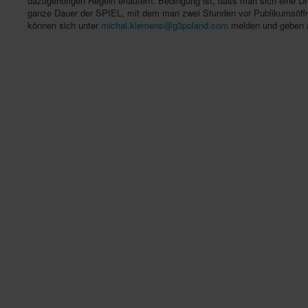
dazugehörigen Regeln erläutern. Bedingung ist, dass man sich eine D
ganze Dauer der SPIEL, mit dem man zwei Stunden vor Publikumsöffnun
können sich unter
michal.klemens@g3poland.com
melden und geben a