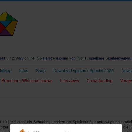
t seit 3.12.1995 online! Spielerezensionen von Profis, spielbare Spieleerweiter
eleMag
Infos
Shop
Download spielbox Special 2025
Newsl
Branchen-/Wirtschaftsnews
Interviews
Crowdfunding
Veran
1.10.) mal nicht als Besucher, sondern als Spieleerklärer unterwegs sein möc
it zur Messe und braucht Erklärbären, die an zwei (oder wahlweise auch drei)