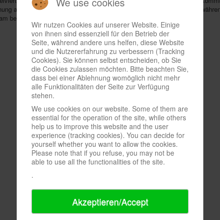
We use cookies
reiviertelstunde vor Messebeginn am Stand einfindet. Wer mitmacht, bekommt 
g aufs Gelände darf, drei G3-Spiele, ein G3-T-Shirt und Verpflegung währe
m besten gleich mit an, wann sie tätig werden möchten.
Wir nutzen Cookies auf unserer Website. Einige
von ihnen sind essenziell für den Betrieb der
Seite, während andere uns helfen, diese Website
und die Nutzererfahrung zu verbessern (Tracking
Cookies). Sie können selbst entscheiden, ob Sie
die Cookies zulassen möchten. Bitte beachten Sie,
dass bei einer Ablehnung womöglich nicht mehr
alle Funktionalitäten der Seite zur Verfügung
stehen.
We use cookies on our website. Some of them are
essential for the operation of the site, while others
help us to improve this website and the user
experience (tracking cookies). You can decide for
yourself whether you want to allow the cookies.
Please note that if you refuse, you may not be
able to use all the functionalities of the site.
.
Akzeptieren/Accept