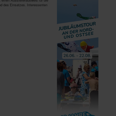
einen Ausstellerausweis für die
nd des Einsatzes. Interessenten