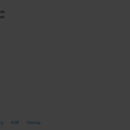
ids
sch
ng
AGB
Sitemap