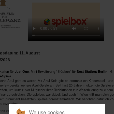
gsdatum: 11. August
/2026
karten für
Just One
, Mini-Erweiterung "Brücken" für
Next Station: Berlin
, Hi
a
-Spiele
reihe Azul geht es weiter: Mit Azul Kids gibt es erstmals ein Kinderspiel - un
erview bereits weitere Azul-Spiele an. Seit fast 20 Jahren nutzen die Spieleve
reffen, um kurz zuvor Mitglieder ihrer Redaktionen zur Weiterbildung zu einem
nar zu schicken. Die spielbox war dabei. Und auch in Wien hilft man sich geg
nem prominent besetzten Spieleautorenstammtisch. Wir berichten natürlich vo
e rezensiert.
We use cookies
ich zu 7 Einzelausgaben + Versand.