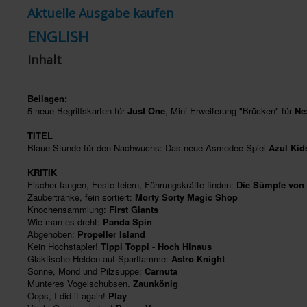
Aktuelle Ausgabe kaufen
ENGLISH
Inhalt
Beilagen:
5 neue Begriffskarten für
Just One
, Mini-Erweiterung "Brücken" für
Nex
TITEL
Blaue Stunde für den Nachwuchs: Das neue Asmodee-Spiel
Azul Kid
KRITIK
Fischer fangen, Feste feiern, Führungskräfte finden:
Die Sümpfe von
Zaubertränke, fein sortiert:
Morty Sorty Magic Shop
Knochensammlung:
First Giants
Wie man es dreht:
Panda Spin
Abgehoben:
Propeller Island
Kein Hochstapler!
Tippi Toppi - Hoch Hinaus
Glaktische Helden auf Sparflamme:
Astro Knight
Sonne, Mond und Pilzsuppe:
Carnuta
Munteres Vogelschubsen.
Zaunkönig
Oops, I did it again!
Play