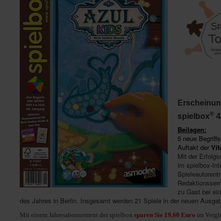
Erscheinun
®
spielbox
4
Beilagen:
5 neue Begriffs
Auftakt der
Vit
Mit der Erfolgs
im spielbox-Int
Spieleautorent
Redaktionssemi
zu Gast bei ei
des Jahres in Berlin. Insgesamt werden 21 Spiele in der neuen Ausgab
Mit einem Jahresabonnement der spielbox
sparen Sie 19,60
Euro
im Vergle