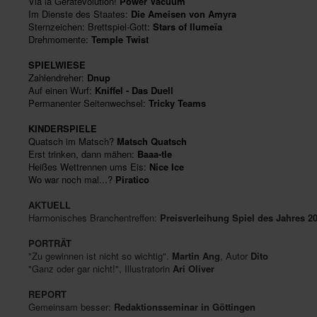
Via la Gerätevolution!
Power Vacuum
Im Dienste des Staates:
Die Ameisen von Amyra
Sternzeichen: Brettspiel-Gott:
Stars of Ilumeïa
Drehmomente:
Temple Twist
SPIELWIESE
Zahlendreher:
Dnup
Auf einen Wurf:
Kniffel - Das Duell
Permanenter Seitenwechsel:
Tricky Teams
KINDERSPIELE
Quatsch im Matsch?
Matsch Quatsch
Erst trinken, dann mähen:
Baaa-tle
Heißes Wettrennen ums Eis:
Nice Ice
Wo war noch mal...?
Piratico
AKTUELL
Harmonisches Branchentreffen:
Preisverleihung Spiel des Jahres 2
PORTRÄT
"Zu gewinnen ist nicht so wichtig".
Martin Ang
, Autor
Dito
"Ganz oder gar nicht!", Illustratorin
Ari Oliver
REPORT
Gemeinsam besser:
Redaktionsseminar in Göttingen