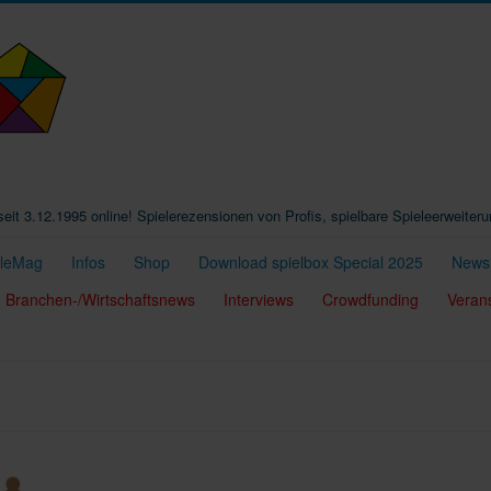
t seit 3.12.1995 online! Spielerezensionen von Profis, spielbare Spieleerweiter
eleMag
Infos
Shop
Download spielbox Special 2025
Newsl
Branchen-/Wirtschaftsnews
Interviews
Crowdfunding
Veran