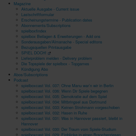
Magazine
Aktuelle Ausgabe - Current issue
Infos
Lastschriftformular
Shop
Erscheinungstermine - Publication dates
Abonnements/Subscriptions
Download spielbox Special 2025
spielboxfindex
spielbox Beilagen & Erweiterungen - Add ons
Newsletter
Sonderausgaben/Almanache - Special editons
Bezugsquellen Printausgabe
Spieledatenbank
SPIEL DOCH!
Lieferproblem melden - Delivery problem
Premium login
Die Topspiele der spielbox - Topgames
Kündigung Abo
Neuheiten-New Games
Abos/Subscriptions
Podcast
Köpfe-Heads
spielboxcast Vol. 037: Ohne Manu war’n wir in Berlin
spielboxcast Vol. 036: Wenn Dir Spiele begegnen
Preise-Awards
spielboxcast Vol. 035: Demokratie auf dem Spiel
spielboxcast Vol. 034: Mitbringsel aus Dortmund
Branchen-/Wirtschaftsnews
spielboxcast Vol. 033: Keinen Strohmann vorgeschoben
Interviews
spielboxcast Vol. 032: Hasen in Ruhe
spielboxcast Vol. 031: Was in Hannover passiert, bleibt in
Crowdfunding
Hannover
spielboxcast Vol. 030: Der Traum vom Spiele-Studium
Veranstaltungen-Events
spielboxcast Vol. 029: Einblicke in einen Branchenriesen