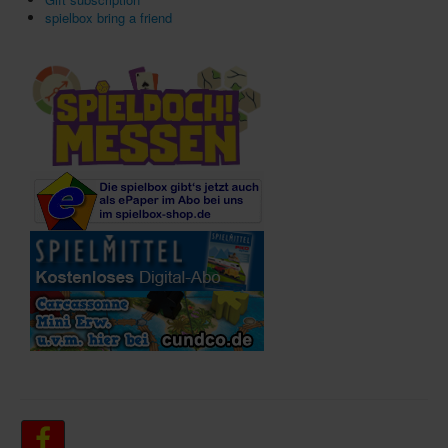
spielbox bring a friend