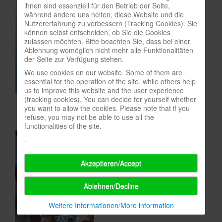
ihnen sind essenziell für den Betrieb der Seite,
In eigener Sache-On our own behalf
während andere uns helfen, diese Website und die
Nutzererfahrung zu verbessern (Tracking Cookies). Sie
Archivierte Meldungen-News archive
können selbst entscheiden, ob Sie die Cookies
zulassen möchten. Bitte beachten Sie, dass bei einer
Ablehnung womöglich nicht mehr alle Funktionalitäten
der Seite zur Verfügung stehen.
We use cookies on our website. Some of them are
essential for the operation of the site, while others help
us to improve this website and the user experience
(tracking cookies). You can decide for yourself whether
you want to allow the cookies. Please note that if you
refuse, you may not be able to use all the
functionalities of the site.
.
Akzeptieren/Accept
Ablehnen/Decline
Weitere Informationen/More information