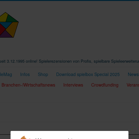
t seit 3.12.1995 online! Spielerezensionen von Profis, spielbare Spieleerweiter
eleMag
Infos
Shop
Download spielbox Special 2025
Newsl
Branchen-/Wirtschaftsnews
Interviews
Crowdfunding
Veran