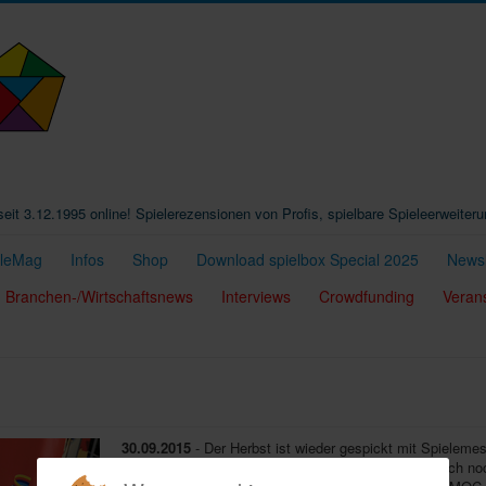
t seit 3.12.1995 online! Spielerezensionen von Profis, spielbare Spieleerweiter
eleMag
Infos
Shop
Download spielbox Special 2025
Newsl
Branchen-/Wirtschaftsnews
Interviews
Crowdfunding
Veran
30.09.2015
- Der Herbst ist wieder gespickt mit Spieleme
(2.-4.10) und Essen (8.-11.10.) steigt am 6.-8.11. auch n