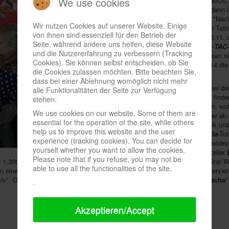
We use cookies
Spielwies'n
und rechnet im Veranstaltungszentrum MOC
Samstag dürfte viel Kaffee getrunken werden, denn dann lä
Spiele
" zu später Stunde ein;
Asmodee
kündigt ein "Nach
Wir nutzen Cookies auf unserer Website. Einige
Express
in passendem Saloon-Ambiente an, dessen Teiln
von ihnen sind essenziell für den Betrieb der
dürfen. Zum dritten Mal wird in München am 7. und 8.11.
Seite, während andere uns helfen, diese Website
Meisterschaft ausgetragen. Der Weltrekord im Dauer-
TAC
und die Nutzererfahrung zu verbessern (Tracking
Stunden und 38 Minuten - Toiletten- und andere Pausen nic
Cookies). Sie können selbst entscheiden, ob Sie
auf der Spielwies'n übertroffen werden, wo schon 2014 die
die Cookies zulassen möchten. Bitte beachten Sie,
worden war.
dass bei einer Ablehnung womöglich nicht mehr
Am Samstagabend können Besucher ab 16 Jahren bei der
alle Funktionalitäten der Seite zur Verfügung
Pegasus
ab 21 Uhr originelle Begriffe für Textlücken finde
stehen.
Gelegenheit, Partien mit Spieleerfindern zu bestreiten, 
We use cookies on our website. Some of them are
unveröffentlichte Prototypen einfließen können. Kinder ab 
essential for the operation of the site, while others
einem eigenen "
Spieleparadies
" mit Kinderspielothek u
help us to improve this website and the user
für den Nachwuchs ab sechs Jahren sind
Spinderella
-Tu
experience (tracking cookies). You can decide for
es eine
Spieleerfinderwerkstatt
für die jüngsten Spielde
yourself whether you want to allow the cookies.
Spielwarenbereich präsentiert sich der Bausteinhersteller
Please note that if you refuse, you may not be
n 1.300 m² mit Neuheiten aus seinem Sortiment, darunter Produkte zu "Star 
able to use all the functionalities of the site.
einem XXL-Mosaik mitbasteln, Kindern wird ein eigenes Spielareal reservier
v". Gleichzeitig finden ein
Bastelforum
sowie die Partnermessen "
Forscha
"
.
Akzeptieren/Accept