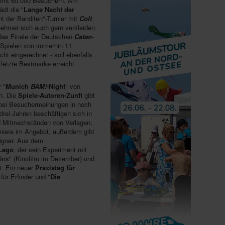
 mit 60.000 Besuchern. Am
dt die "
Lange Nacht der
t der Banditen"-Turnier mit
Colt
ehmer sich auch gern verkleiden
 das Finale der Deutschen
Catan
-
-Spielen von immerhin 11
ht eingerechnet - soll ebenfalls
 letzte Bestmarke erreicht
 "
Munich
BAM!
-Night
" von
n. Die
Spiele-Autoren-Zunft
gibt
wobei Besuchermeinungen in noch
drei Jahren beschäftigen sich in
nd Mitmachständen von Verlagen;
rniere im Angebot, außerdem gibt
signer. Aus dem
Lego
, der sein Experiment mit
Wars" (Kinofilm im Dezember) und
t. Ein neuer
Praxistag für
 für Erfinder und "
Die