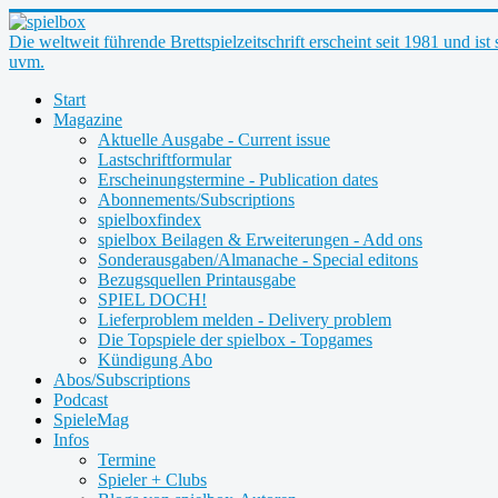
Die weltweit führende Brettspielzeitschrift erscheint seit 1981 und is
uvm.
Start
Magazine
Aktuelle Ausgabe - Current issue
Lastschriftformular
Erscheinungstermine - Publication dates
Abonnements/Subscriptions
spielboxfindex
spielbox Beilagen & Erweiterungen - Add ons
Sonderausgaben/Almanache - Special editons
Bezugsquellen Printausgabe
SPIEL DOCH!
Lieferproblem melden - Delivery problem
Die Topspiele der spielbox - Topgames
Kündigung Abo
Abos/Subscriptions
Podcast
SpieleMag
Infos
Termine
Spieler + Clubs