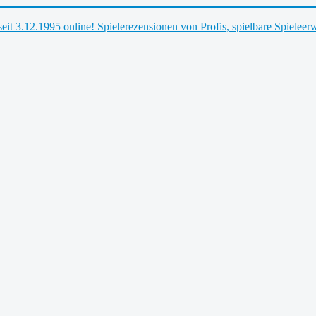
t seit 3.12.1995 online! Spielerezensionen von Profis, spielbare Spieleer