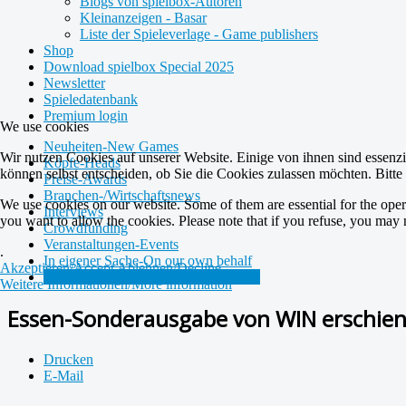
Blogs von spielbox-Autoren
Kleinanzeigen - Basar
Liste der Spieleverlage - Game publishers
Shop
Download spielbox Special 2025
Newsletter
Spieledatenbank
Premium login
We use cookies
Neuheiten-New Games
Wir nutzen Cookies auf unserer Website. Einige von ihnen sind essenzi
Köpfe-Heads
können selbst entscheiden, ob Sie die Cookies zulassen möchten. Bitte
Preise-Awards
Branchen-/Wirtschaftsnews
We use cookies on our website. Some of them are essential for the opera
Interviews
you want to allow the cookies. Please note that if you refuse, you may not
Crowdfunding
Veranstaltungen-Events
.
In eigener Sache-On our own behalf
Akzeptieren/Accept
Ablehnen/Decline
Archivierte Meldungen-News archive
Weitere Informationen/More information
Essen-Sonderausgabe von WIN erschie
Drucken
E-Mail