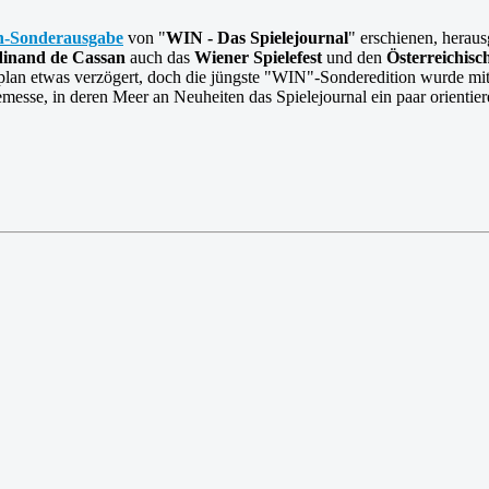
n-Sonderausgabe
von "
WIN - Das Spielejournal
" erschienen, hera
dinand de Cassan
auch das
Wiener Spielefest
und den
Österreichisc
plan etwas verzögert, doch die jüngste "WIN"-Sonderedition wurde mi
esse, in deren Meer an Neuheiten das Spielejournal ein paar orientier