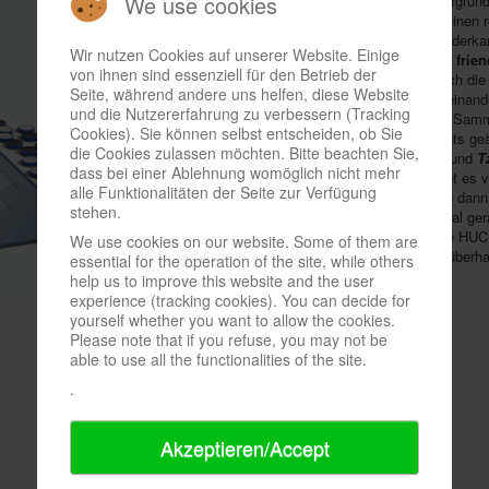
We use cookies
prächtigen Illustrationen und ausschweifenden Hintergrun
abgespecktes Feinschmeckermenü, das sich mit seinen re
sein spielerisches Prinzip verließ. Ohne Würfel, Sonderk
Wir nutzen Cookies auf unserer Website. Einige
kommt jetzt auch die
Neuauflage
aus, die
HUCH! & frien
von ihnen sind essenziell für den Betrieb der
Markt gebracht hat. Den Minimalismus schreiben sich die
Seite, während andere uns helfen, diese Website
die Fahnen und steigern ihn eher noch. Mit einer zueinan
und die Nutzererfahrung zu verbessern (Tracking
einzelnen Spiele aus der Reihe hofft der Verlag, den Sa
Cookies). Sie können selbst entscheiden, ob Sie
Material der Steine und Ringe wurde absichtlich nichts g
die Cookies zulassen möchten. Bitte beachten Sie,
bekannten Titeln
Gipf
,
Zèrtz
,
Dvonn
,
Yinsh
,
Pünct
und
T
dass bei einer Ablehnung womöglich nicht mehr
ein
neues, siebtes Spiel
enthalten; Einzelheiten gibt es 
alle Funktionalitäten der Seite zur Verfügung
noch nicht, doch soll es im kommenden Frühjahr die dan
stehen.
Septologie abschließen. Dass sich Brillanz manchmal gera
findet, bewies
Yinsh
2004 auch in der
spielbox
: Wie HUCH
We use cookies on our website. Some of them are
damals mit 9,33 Punkten die bisher drittbeste Note überha
essential for the operation of the site, while others
help us to improve this website and the user
experience (tracking cookies). You can decide for
yourself whether you want to allow the cookies.
Please note that if you refuse, you may not be
able to use all the functionalities of the site.
.
Akzeptieren/Accept