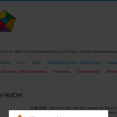
t seit 3.12.1995 online! Spielerezensionen von Profis, spielbare Spieleerweiter
eleMag
Infos
Shop
Download spielbox Special 2025
Newsl
Branchen-/Wirtschaftsnews
Interviews
Crowdfunding
Veran
ei HUCH!
17.06.2016
- Zwischen 1997 und 2007 bewies der Belgier
"
Gipf Project
" Abstraktionsvermögen: Hier gab es keine