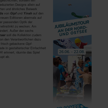
dgeschichten, sondern ein
duzierten Designs allein auf
arten und ähnliches Beiwerk
ds
von
Gipf
und
Yinsh
auf den
 neuen Editionen abermals auf
der passenden Optik der
mmelinstinkt zu wecken. Am
eändert. Außer den sechs
zaar
soll die Kollektion zudem
von den Verantwortlichen dazu
n frisch gebackene
Gipf
-
de in gestalterischer Einfachheit
! erinnert, räumte das Spiel
upt ab.