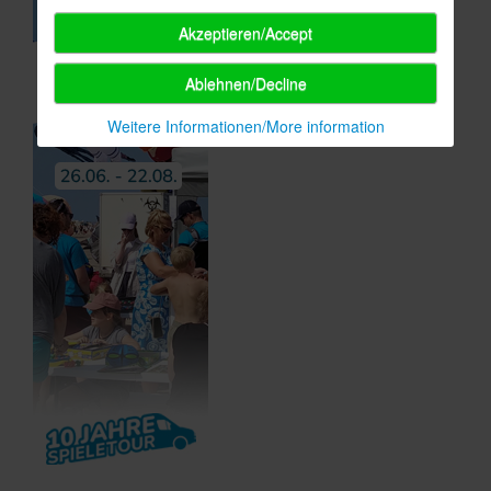
Akzeptieren/Accept
Ablehnen/Decline
Weitere Informationen/More information