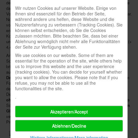
den Gesamtmarkt (+ 18,6 %) hinter sich; mit diesen Werten erreichte
Newsletter
Wir nutzen Cookies auf unserer Website. Einige von
das Genre annähernd das hohe Wachstumstempo des gesamten
ihnen sind essenziell für den Betrieb der Seite,
Vorjahres, als sein Umsatz um ein Fünftel nach oben geschossen war.
Spieledatenbank
während andere uns helfen, diese Website und die
Noch mehr hoben sich Schmidt-
Erwachsenenspiele
mit + 14,6 %
Nutzererfahrung zu verbessern (Tracking Cookies). Sie
von ihrem Marktbereich ab, doch mit einer Zunahme um 5,4 %
Premium login
können selbst entscheiden, ob Sie die Cookies
entwickelte sich dieser auch vergleichsweise unspektakulär.
zulassen möchten. Bitte beachten Sie, dass bei einer
Kompakte
Reisespiele
, denen branchenweit ein kleines Wachstum
Neuheiten-New Games
Ablehnung womöglich nicht mehr alle Funktionalitäten
um 1,3 % gelang, legten bei Schmidt um mehr als das Dreifache zu (+
der Seite zur Verfügung stehen.
4,4 %).
Köpfe-Heads
We use cookies on our website. Some of them are
Angesichts der verbreiteten Gewohnheit, gerade die besten Titel wie
Preise-Awards
essential for the operation of the site, while others help
SdJ- oder KdJ-Gewinner zu
Schleuderpreisen
unters Volk zu
us to improve this website and the user experience
bringen, betonte Schmidt-Geschäftsführer
Axel Kaldenhoven
, dass
Branchen-/Wirtschaftsnews
(tracking cookies). You can decide for yourself whether
auch Spielzeughändler mit
Stone Age Junior
zufriedenstellende
you want to allow the cookies. Please note that if you
Deckungsbeiträge
erwirtschaften könnten: Kein Spiel stehe mehr im
Interviews
refuse, you may not be able to use all the
Fokus des Weihnachtsgeschäfts als das Kinderspiel des Jahres; da
functionalities of the site.
der Verlag diese Medienpräsenz noch mit eigener PR und Laden-
Crowdfunding
Dekos unterstütze, sei der "optimal vorverkaufte" Preisträger auch
.
ohne preisaggressives Marketing
ein Schnelldreher. Mit den Labels
Veranstaltungen-Events
Schmidt Spiele (
Mensch ärgere Dich nicht, Kniffel, Qwirkle
),
Hans im
Glück
(
Stone Age Junior,
Carcassonne
) und
Drei Magier
(
Der
Akzeptieren/Accept
In eigener Sache-On our own behalf
verzauberte Turm
) sieht sich Schmidt auf allen Anspruchs- und
Preisniveaus gut aufgestellt.
Archivierte Meldungen-News archive
Ablehnen/Decline
Weitere Informationen/More information