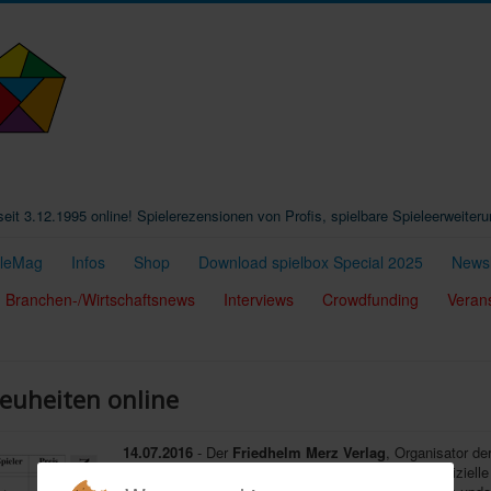
t seit 3.12.1995 online! Spielerezensionen von Profis, spielbare Spieleerweiter
eleMag
Infos
Shop
Download spielbox Special 2025
Newsl
Branchen-/Wirtschaftsnews
Interviews
Crowdfunding
Veran
Neuheiten online
14.07.2016
- Der
Friedhelm Merz Verlag
, Organisator der
Spieltage
SPIEL
in Essen (13.-16.10.), hat seine offiziell