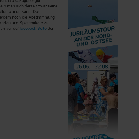
aten. Die dazugehörigen
alb man sich derzeit zwar seine
llen planen kann. Der
außerdem noch die Abstimmmung
skarten und Spielepakete zu
ich auf der
facebook-Seite
der