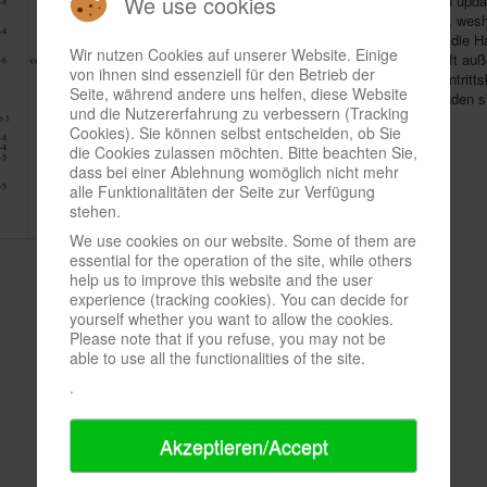
We use cookies
Netz gestellt und wird sie bis zur Messe wöchentlich upd
Standnummern gibt es allerdings erst im September, wesh
Lieblinge ausgucken, aber noch keine Routen durch die Ha
Wir nutzen Cookies auf unserer Website. Einige
Ticketverkauf
ist heute gestartet. Bis zum 31.7. läuft 
von ihnen sind essenziell für den Betrieb der
zum
Deutschen Spiele Preis
, bei der 100 SPIEL-Eintritt
Seite, während andere uns helfen, diese Website
gewinnen sind. Aktuelle Infos rund um die Messe finden s
und die Nutzererfahrung zu verbessern (Tracking
SPIEL.
Cookies). Sie können selbst entscheiden, ob Sie
die Cookies zulassen möchten. Bitte beachten Sie,
dass bei einer Ablehnung womöglich nicht mehr
alle Funktionalitäten der Seite zur Verfügung
stehen.
We use cookies on our website. Some of them are
essential for the operation of the site, while others
help us to improve this website and the user
experience (tracking cookies). You can decide for
yourself whether you want to allow the cookies.
Please note that if you refuse, you may not be
able to use all the functionalities of the site.
.
Akzeptieren/Accept