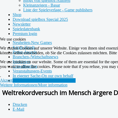
Blogs von spielbox-Autoren
Kleinanzeigen - Basar
Liste der Spieleverlage - Game publishers
Shop
Download spielbox Special 2025
Newsletter
Spieledatenbank
Premium login
We use cookies
Neuheiten-New Games
Köpfe-Heads
Wir nutzen Cookies auf unserer Website. Einige von ihnen sind essenzi
Preise-Awards
können selbst entscheiden, ob Sie die Cookies zulassen möchten. Bitte
Branchen-/Wirtschaftsnews
Interviews
We use cookies on our website. Some of them are essential for the opera
Crowdfunding
you want to allow the cookies. Please note that if you refuse, you may not
Veranstaltungen-Events
.
In eigener Sache-On our own behalf
Akzeptieren/Accept
Ablehnen/Decline
Archivierte Meldungen-News archive
Weitere Informationen/More information
Weltrekordversuch im Mensch ärgere Di
Drucken
E-Mail