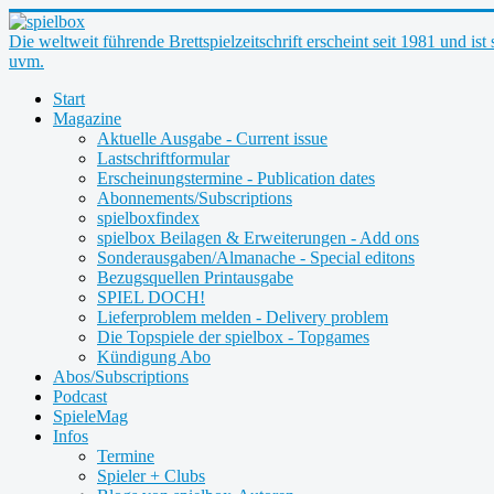
Die weltweit führende Brettspielzeitschrift erscheint seit 1981 und is
uvm.
Start
Magazine
Aktuelle Ausgabe - Current issue
Lastschriftformular
Erscheinungstermine - Publication dates
Abonnements/Subscriptions
spielboxfindex
spielbox Beilagen & Erweiterungen - Add ons
Sonderausgaben/Almanache - Special editons
Bezugsquellen Printausgabe
SPIEL DOCH!
Lieferproblem melden - Delivery problem
Die Topspiele der spielbox - Topgames
Kündigung Abo
Abos/Subscriptions
Podcast
SpieleMag
Infos
Termine
Spieler + Clubs