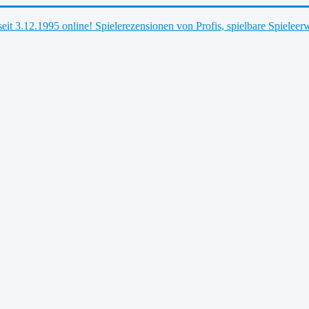
t seit 3.12.1995 online! Spielerezensionen von Profis, spielbare Spieleer