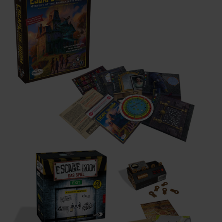
Infos
Shop
Download spielbox Special 2025
Newsletter
Spieledatenbank
Premium login
Neuheiten-New Games
Köpfe-Heads
Preise-Awards
Branchen-/Wirtschaftsnews
Interviews
Crowdfunding
Veranstaltungen-Events