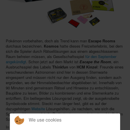
In eigener Sache-On our own behalf
Archivierte Meldungen-News archive
Pokémon vorbehalten, doch als Trend kann man
Escape Rooms
durchaus bezeichnen.
Kosmos
hatte dieses Freizeiterlebnis, bei dem
sich die Spieler durch Rätsellösungen aus einem abgeschlossenen
Raum befreien müssen, als Gesellschaftsspiel
für den September
angekündigt
. Schon jetzt auf dem Markt ist
Escape the Room
, ein
Ausbruchsspiel des Labels
Thinkfun
von
HCM Kinzel
: Freunde eines
verschwundenen Astronomen sind hier in dessen Sternwarte
eingesperrt und müssen nicht nur den Ausgang finden, sondern auch
ergründen, wo der Himmelsbeobachter abgeblieben ist. Innerhalb von
90 Minuten sind gemeinsam Rätsel und Hinweise zu entschlüsseln,
Baupläne zu lesen, Bilder zu kombinieren und eine Sternenkarte zu
entziffern. Ein beiliegendes Lösungsrad zeigt, ob der ausgeknobelte
Symbolcode stimmt. Steckt man länger fest, gibt es auf der
dazugehörigen
Website
Lösungshilfen. Je nachdem, wie sich die
Spieler schlagen, endet die Partie in einem von drei unterschiedlichen
We use cookies
Szenarien.
In Nordamerika hat der kanadische Spielzeug- und Spielehersteller