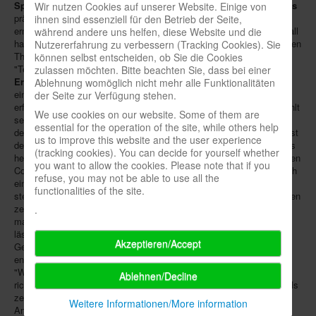
Spin Master
derweil
Escape Room - Das Spiel
von
Identity Games
Wir nutzen Cookies auf unserer Website. Einige von
präsentiert: Auch darin versuchen alle im Team, einen Code zu
ihnen sind essenziell für den Betrieb der Seite,
ermitteln, bevor die Uhr ganz heruntergezählt hat, doch in diesem Fall
während andere uns helfen, diese Website und die
haben sie nur eine Stunde Zeit. Mitgeliefert werden vier Räume zu den
Nutzererfahrung zu verbessern (Tracking Cookies). Sie
Themen "Gefängnisausbruch", "Virus", "Nuklearer Countdown" und
können selbst entscheiden, ob Sie die Cookies
"Tempel der Azteken", für Januar 2017 sind schon die ersten
zulassen möchten. Bitte beachten Sie, dass bei einer
Erweiterungen
angekündigt. Ein Video dazu gibt es
hier
. Mit Hilfe
Ablehnung womöglich nicht mehr alle Funktionalitäten
einer
App
lassen sich Hintergrundmusik einspielen und ein Foto der
der Seite zur Verfügung stehen.
erfolgreichen Runde auf sozialen Medien teilen. Spin Master empfiehlt
We use cookies on our website. Some of them are
seinen Escape Room für Spieler ab 16 Jahren. In Deutschland wird
essential for the operation of the site, while others help
der Titel ab dem 1.9. von
Noris
vertrieben. Alleinstellungsmerkmal ist
us to improve this website and the user experience
der "
Chrono Decoder
": Das elektronische Kästchen zählt gnadenlos
(tracking cookies). You can decide for yourself whether
herunter, kennt alle Antworten und zieht für jeden falsch eingegebenen
you want to allow the cookies. Please note that if you
Code eine Minute von der verbleibenden Zeit ab. Um die Spieler noch
refuse, you may not be able to use all the
ein wenig mehr unter Strom zu setzen, ertönen Geräusche in
functionalities of the site.
steigender Lautstärke und Dramatik, was unterbewusst an den Nerven
zerrt. Jeder der Fälle dreht sich um eine Geschichte wie die, in der
.
man einem Verbrecher namens Hertlein (Verlagschef
Ossi Hertlein
lässt grüßen) in die Freiheit folgt, dem Professor Krypton ein
Akzeptieren/Accept
Gegenmittel bringt oder die Bombe eines verrückten Pyromanen
entschärft. Jeder Fall soll mindestens ein besonderes Rätsel mit
"Wow"-Effekt beinhalten. Auf der
SPIEL
am 13.-16.10. in Essen
Ablehnen/Decline
richtet Noris gleich zwei Escape Rooms ein, deren Lösung auf jeweils
zehn Minuten angelegt ist und für die man als Besucher keine
Weitere Informationen/More information
Anmeldung braucht.