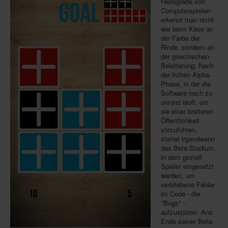
Reifegrade von
Computerspielen
Infos
erkennt man nicht
wie beim Käse an
Shop
der Farbe der
Rinde, sondern an
Download spielbox Special 2025
der griechischen
Beletterung: Nach
Newsletter
der frühen Alpha-
Phase, in der die
Spieledatenbank
Software noch zu
Premium login
unrund läuft, um
sie einer breiteren
Neuheiten-New Games
Öffentlichkeit
vorzuführen,
Köpfe-Heads
startet irgendwann
das Beta-Stadium,
Preise-Awards
in dem gezielt
Spieler eingesetzt
Branchen-/Wirtschaftsnews
werden, um
verbliebene Fehler
Interviews
im Code - die
"Bugs" -
Crowdfunding
aufzuspüren. Ans
Ende seiner Beta-
Veranstaltungen-Events