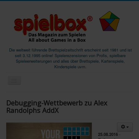
Die weltweit führende Brettspielzeitschrift erscheint seit 1981 und ist
seit 3.12.1995 online! Spielerezensionen von Profis, spielbare
Spieleerweiterungen und alles über Brettspiele, Kartenspiele,
Kinderspiele uvm.
Start
Debugging-Wettbewerb zu Alex
Magazine
Randolphs AddX
Abos/Subscriptions
Podcast
25.08.2016
-
SpieleMag