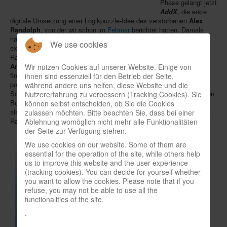
Phase gelangt jetzt
AddX
, die erste
In eigener Sache-On our own behalf
digitale Umsetzung einer Logikpuzzle-Idee des verstorbenen
Alex
Archivierte Meldungen-News archive
Randolph
, von der wir schon im
Februar
berichtet hatten. Damals
hatten die Publisher
Smart Cookie Games
und
Fabulous Games
We use cookies
externe Meinungen zum Oberflächendesign gesucht. Nun gibt es im
Rahmen eines "Soft Launch" die
ersten 50
AddX
-Level
zum
Anspielen
im Browser auf
facebook
. Wer dabei Programmfehler
Wir nutzen Cookies auf unserer Website. Einige von
findet, kann auch etwas
gewinnen
: Hat man Ebene 50 erreicht,
ihnen sind essenziell für den Betrieb der Seite,
postet (
Blog
) oder mailt als einer der ersten 30 User ein Bild seiner
während andere uns helfen, diese Website und die
Scoring-Seite und informiert über mindestens einen selbst entdeckten
Nutzererfahrung zu verbessern (Tracking Cookies). Sie
Bug, bekommt man das Brettspiel
30 Carats
von
Fabien Chevillon
können selbst entscheiden, ob Sie die Cookies
als Dankeschön. Eine dazugehörige
App
soll bald folgen. (© Foto A.
zulassen möchten. Bitte beachten Sie, dass bei einer
Randolph: Niek Neuwahl)
Ablehnung womöglich nicht mehr alle Funktionalitäten
der Seite zur Verfügung stehen.
We use cookies on our website. Some of them are
essential for the operation of the site, while others help
us to improve this website and the user experience
(tracking cookies). You can decide for yourself whether
you want to allow the cookies. Please note that if you
refuse, you may not be able to use all the
functionalities of the site.
.