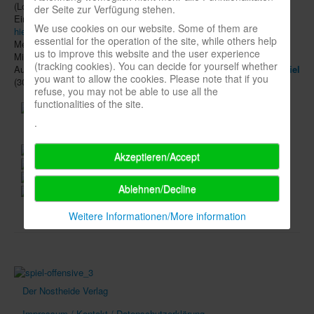
(Logis) - gegen
Michael Menzel
mit
Spookies
(HABA) an.
der Seite zur Verfügung stehen.
Newsletter
Einzelheiten zu den Nominierten mit Begründungen der Jury gibt es
We use cookies on our website. Some of them are
hier
zu lesen. Gewählt wird der Graf Ludo von einer
Jury
aus
essential for the operation of the site, while others help
Spieledatenbank
Medienmenschen, Künstlern und Spielefans, darunter die 6.500
us to improve this website and the user experience
Mitglieder des "Spielernetzwerks". Die Verleihung der beiden
Premium login
(tracking cookies). You can decide for yourself whether
Auszeichnungen findet am ersten Tag der Messe
modell-hobby-spiel
you want to allow the cookies. Please note that if you
(30.9.-3.10.) statt.
Neuheiten-New Games
refuse, you may not be able to use all the
functionalities of the site.
Köpfe-Heads
.
Preise-Awards
Akzeptieren/Accept
Branchen-/Wirtschaftsnews
Interviews
Ablehnen/Decline
Crowdfunding
Weitere Informationen/More information
Veranstaltungen-Events
In eigener Sache-On our own behalf
Archivierte Meldungen-News archive
Der Nostheide Verlag
Impressum / Kontakt / Datenschutzerklärung