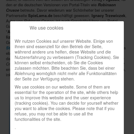
den er die deutschen Versionen von Portal-Titeln wie
Robinson
In eigener Sache-On our own behalf
Crusoe
betreute. Davor wiederum war Schönheiter bei unserer
Partnerseite
SpieLama.de
beschäftigt gewesen.
Ignacy Trzewiczek
,
Archivierte Meldungen-News archive
Autor von
Robinson Crusoe
, ist auch Geschäftsführer von Portal
Games. Neben Eigenentwicklungen sollen für Deutschland auch
We use cookies
"
Ameritrash
"-Spiele aus dem Science-Fiction- und Fantasy-Genre
lizenziert
werden. In Essen wird Portal Games drei Neuheiten im
Wir nutzen Cookies auf unserer Website. Einige von
Gepäck haben: eine überarbeitete Neuauflage des Kartenspiels
51st
ihnen sind essenziell für den Betrieb der Seite,
State
(Foto), das in den USA nach deren Zusammenbruch spielt, das
während andere uns helfen, diese Website und die
ebenfalls kartenbasierte Science-Fiction-Kriegsspiel
Cry Havoc
und
Nutzererfahrung zu verbessern (Tracking Cookies). Sie
das Armee-Taktikspiel
Neuroshima Hex 3.0
. 2017 soll die
Robinson
können selbst entscheiden, ob Sie die Cookies
Crusoe
-Fortsetzung
First Martians: Adventures on the Red Planet
zulassen möchten. Bitte beachten Sie, dass bei einer
erscheinen, dessen Szenarien sich zu Kampagnen verbinden lassen,
Ablehnung womöglich nicht mehr alle Funktionalitäten
inklusive einer passenden App.
der Seite zur Verfügung stehen.
We use cookies on our website. Some of them are
essential for the operation of the site, while others help
us to improve this website and the user experience
(tracking cookies). You can decide for yourself whether
you want to allow the cookies. Please note that if you
refuse, you may not be able to use all the
functionalities of the site.
.