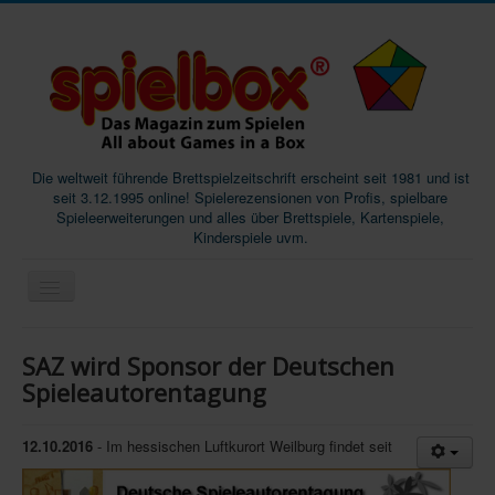
Die weltweit führende Brettspielzeitschrift erscheint seit 1981 und ist
seit 3.12.1995 online! Spielerezensionen von Profis, spielbare
Spieleerweiterungen und alles über Brettspiele, Kartenspiele,
Kinderspiele uvm.
Start
SAZ wird Sponsor der Deutschen
Magazine
Spieleautorentagung
Abos/Subscriptions
12.10.2016
- Im hessischen Luftkurort Weilburg findet seit
Podcast
SpieleMag