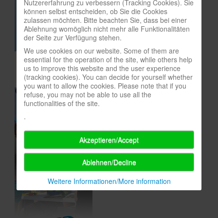
Nutzererfahrung zu verbessern (Tracking Cookies). Sie
können selbst entscheiden, ob Sie die Cookies
In eigener Sache-On our own behalf
zulassen möchten. Bitte beachten Sie, dass bei einer
Archivierte Meldungen-News archive
Ablehnung womöglich nicht mehr alle Funktionalitäten
der Seite zur Verfügung stehen.
We use cookies on our website. Some of them are
essential for the operation of the site, while others help
us to improve this website and the user experience
(tracking cookies). You can decide for yourself whether
you want to allow the cookies. Please note that if you
refuse, you may not be able to use all the
functionalities of the site.
.
Akzeptieren/Accept
Ablehnen/Decline
Weitere Informationen/More information