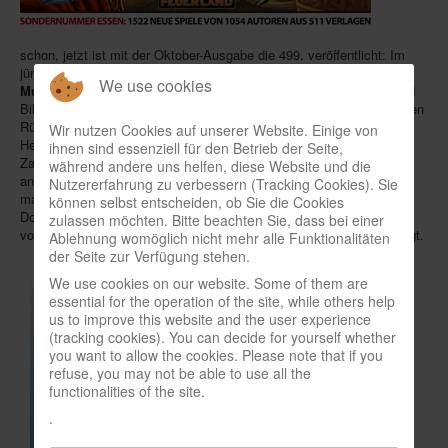
In eigener Sache-On our own behalf
schon, jetzt ist mit der Oktober-Ausgabe die 499. veröffentlicht: Im
Archivierte Meldungen-News archive
jüngsten "
WIN Das Spiele Journal
" des
Österreichisches Spiele
We use cookies
Museum e.V.
werden auf 182 Seiten ganze
1.522 Titel
mit Text und
Bild erwähnt, womit versucht werden soll, einen beinahe vollständigen
Rückblick auf die Essener
SPIEL
zu ermöglichen. Welche
Wir nutzen Cookies auf unserer Website. Einige von
Herkulesaufgabe das ist, verdeutlichen die Verfasser mit einer
ihnen sind essenziell für den Betrieb der Seite,
Zahlenspielerei: Wollte man jedes der Spiele nur eine Stunde lang
während andere uns helfen, diese Website und die
antesten, und hätte man dazu täglich acht Stunden Zeit, bräuchte
Nutzererfahrung zu verbessern (Tracking Cookies). Sie
man 190 Tage, um sämtliche Neuheiten auszuprobieren. Zum
können selbst entscheiden, ob Sie die Cookies
Download gibt es das Journal als PDF wahlweise in einer Auflösung
zulassen möchten. Bitte beachten Sie, dass bei einer
von
75
oder
150 dpi
, wobei das Datenvolumen 30 oder 73 MB beträgt.
Ablehnung womöglich nicht mehr alle Funktionalitäten
der Seite zur Verfügung stehen.
We use cookies on our website. Some of them are
essential for the operation of the site, while others help
us to improve this website and the user experience
(tracking cookies). You can decide for yourself whether
you want to allow the cookies. Please note that if you
refuse, you may not be able to use all the
functionalities of the site.
.