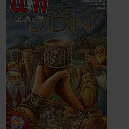
Infos
Shop
Download spielbox Special 2025
Newsletter
Spieledatenbank
Premium login
Neuheiten-New Games
Köpfe-Heads
Preise-Awards
Branchen-/Wirtschaftsnews
Interviews
Crowdfunding
Veranstaltungen-Events