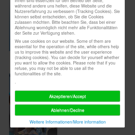
ihnen sind essenziell für den Betrieb der Seite,
während andere uns helfen, diese Website und die
In eigener Sache-On our own behalf
Nutzererfahrung zu verbessern (Tracking Cookies). Sie
können selbst entscheiden, ob Sie die Cookies
Archivierte Meldungen-News archive
zulassen möchten. Bitte beachten Sie, dass bei einer
Ablehnung womöglich nicht mehr alle Funktionalitäten
der Seite zur Verfügung stehen.
We use cookies on our website. Some of them are
essential for the operation of the site, while others help
us to improve this website and the user experience
(tracking cookies). You can decide for yourself whether
you want to allow the cookies. Please note that if you
refuse, you may not be able to use all the
functionalities of the site.
.
Akzeptieren/Accept
Ablehnen/Decline
Weitere Informationen/More information