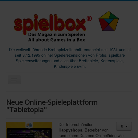
Die weltweit führende Brettspielzeitschrift erscheint seit 1981 und ist
seit 3.12.1995 online! Spielerezensionen von Profis, spielbare
Spieleerweiterungen und alles über Brettspiele, Kartenspiele,
Kinderspiele uvm.
Start
Neue Online-Spieleplattform
Magazine
"Tabletopia"
Abos/Subscriptions
Der Internethändler
Podcast
Happyshops
, Betreiber von
rund einem Dutzend Onlineläden wie
SpieleMag