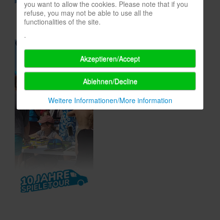
you want to allow the cookies. Please note that if you
In eigener Sache-On our own behalf
refuse, you may not be able to use all the
functionalities of the site.
Archivierte Meldungen-News archive
.
Akzeptieren/Accept
Ablehnen/Decline
Weitere Informationen/More information