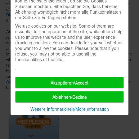
können selbst entscheiden, ob Sie die Cookies
eliminating competitors by sabotaging them. The turn-based matches
zulassen möchten. Bitte beachten Sie, dass bei einer
can be played in single or multiplayer mode. Publisher is
Asmodee
Ablehnung womöglich nicht mehr alle Funktionalitäten
Digital
. The preliminary version will be available in May with the
der Seite zur Verfügung stehen.
finished software following within the second quarter.
We use cookies on our website. Some of them are
essential for the operation of the site, while others help
Asmodee's owner, Parisian investor
Eurazeo Capital
, had recently
us to improve this website and the user experience
reported a
sales growth of 17 %
for this subsidiary, which would
(tracking cookies). You can decide for yourself whether
mean total revenues of about € 441 million. The increase is mainly
you want to allow the cookies. Please note that if you
ascribed to game sales in Europe and
Pokémon
trading cards.
refuse, you may not be able to use all the
Moreover
Asmodee Entertainment
has been founded, a new division
functionalities of the site.
which is going to commercialize game themes as licensing templates
for movie, television and comic adaptations. The new division is led
.
by former Games Workshop manager
Andy Jones
. Meanwhile
Asmodee has acquired the British game, puzzle and toy distributor
Coiledspring Games
; it will operate alongside the publisher's British
Akzeptieren/Accept
business but continue as a separate entity.
Ablehnen/Decline
Weitere Informationen/More information