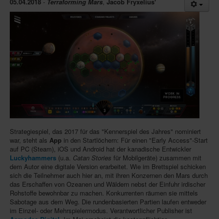
05.04.2018
-
Terraforming Mars
,
Jacob Fryxelius'
Infos
Shop
Download spielbox Special 2025
Newsletter
Spieledatenbank
Premium login
Neuheiten-New Games
Strategiespiel, das 2017 für das "Kennerspiel des Jahres" nominiert
Köpfe-Heads
war, steht als
App
in den Startlöchern: Für einen "Early Access"-Start
Preise-Awards
auf PC (Steam), iOS und Android hat der kanadische Entwickler
Luckyhammers
(u.a.
Catan Stories
für Mobilgeräte) zusammen mit
Branchen-/Wirtschaftsnews
dem Autor eine digitale Version erarbeitet. Wie im Brettspiel schicken
sich die Teilnehmer auch hier an, mit ihren Konzernen den Mars durch
Interviews
das Erschaffen von Ozeanen und Wäldern nebst der Einfuhr irdischer
Rohstoffe bewohnbar zu machen. Konkurrenten räumen sie mittels
Crowdfunding
Sabotage aus dem Weg. Die rundenbasierten Partien laufen entweder
im Einzel- oder Mehrspielermodus. Verantwortlicher Publisher ist
Veranstaltungen-Events