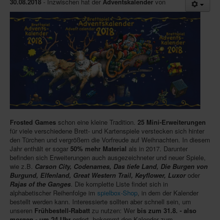
30.08.2018
- Inzwischen hat der
Adventskalender
von
Infos
Shop
Download spielbox Special 2025
Newsletter
Spieledatenbank
Premium login
Neuheiten-New Games
Frosted Games
schon eine kleine Tradition.
25 Mini-Erweiterungen
für viele verschiedene Brett- und Kartenspiele verstecken sich hinter
Köpfe-Heads
den Türchen und vergrößern die Vorfreude auf Weihnachten. In diesem
Jahr enthält er sogar
50% mehr Material
als in 2017. Darunter
Preise-Awards
befinden sich Erweiterungen auch ausgezeichneter und neuer Spiele,
Branchen-/Wirtschaftsnews
wie z.B.
Carson City, Codenames, Das tiefe Land, Die Burgen von
Burgund, Elfenland, Great Western Trail, Keyflower, Luxor
oder
Interviews
Rajas of the Ganges
. Die komplette Liste findet sich in
alphabetischer Reihenfolge im
spielbox-Shop
, in dem der Kalender
Crowdfunding
bestellt werden kann. Interessierte sollten aber schnell sein, um
unseren
Frühbestell-Rabatt
zu nutzen: Wer
bis zum 31.8. - also
Veranstaltungen-Events
morgen - um 24 Uhr
ordert, bekommt den Kalender zum