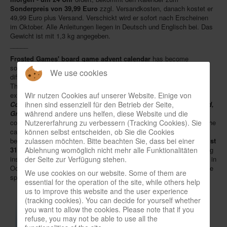
Sonderpreis von 39,99 Euro
zzgl. Versandkosten, danach kostet er
In eigener Sache-On our own behalf
49,99 Euro plus Versand. Verschickt wird er sofort nach Erscheinen
im Oktober. Alle Anleitungen liegen in Deutsch und Englisch bei. Das
Archivierte Meldungen-News archive
Gewicht ist mit 1,3 kg angegeben.
_____
Frosted Games' board game advent calendar
has become
somewhat of a tradition. Its doors hide
25 small add-ons
for many
We use cookies
different board and card games, stoking anticipation of Christmas.
This year they even
contain 50% more
than in 2017, including
Wir nutzen Cookies auf unserer Website. Einige von
expansions for award winners and new games such as
Carson City,
ihnen sind essenziell für den Betrieb der Seite,
Codenames, Das tiefe Land, Die Burgen von Burgund, Elfenland,
während andere uns helfen, diese Website und die
Great Western Trail, Keyflower, Luxor
or
Rajas of the Ganges
. A
Nutzererfahrung zu verbessern (Tracking Cookies). Sie
complete alphabetical list can be found in our
spielbox shop
where the
können selbst entscheiden, ob Sie die Cookies
calendar can be preordered. But you should be quick if you want to
zulassen möchten. Bitte beachten Sie, dass bei einer
benefit from our
early bird discount
: all orders received
until August
Ablehnung womöglich nicht mehr alle Funktionalitäten
31st - tomorrow - at midnight
(CET) pay
only € 39.99
plus shipping
der Seite zur Verfügung stehen.
instead of € 49.99 afterwards. We ship immediately after publication in
October. All instructions will be enclosed in German and English. The
We use cookies on our website. Some of them are
specified weight is 1.3 kg.
essential for the operation of the site, while others help
us to improve this website and the user experience
(tracking cookies). You can decide for yourself whether
you want to allow the cookies. Please note that if you
refuse, you may not be able to use all the