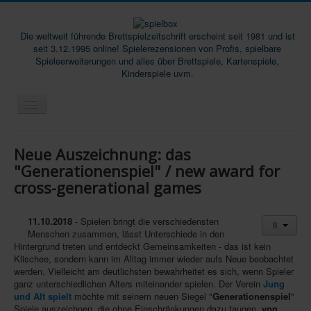
Die weltweit führende Brettspielzeitschrift erscheint seit 1981 und ist
seit 3.12.1995 online! Spielerezensionen von Profis, spielbare
Spieleerweiterungen und alles über Brettspiele, Kartenspiele,
Kinderspiele uvm.
Start
Neue Auszeichnung: das
Magazine
"Generationenspiel" / new award for
cross-generational games
Abos/Subscriptions
Podcast
11.10.2018
- Spielen bringt die verschiedensten
SpieleMag
Menschen zusammen, lässt Unterschiede in den
Hintergrund treten und entdeckt Gemeinsamkeiten - das ist kein
Infos
Klischee, sondern kann im Alltag immer wieder aufs Neue beobachtet
werden. Vielleicht am deutlichsten bewahrheitet es sich, wenn Spieler
Shop
ganz unterschiedlichen Alters miteinander spielen. Der Verein
Jung
und Alt spielt
möchte mit seinem neuen Siegel "
Generationenspiel
"
Download spielbox Special 2025
Spiele auszeichnen, die ohne Einschränkungen dazu taugen,
von