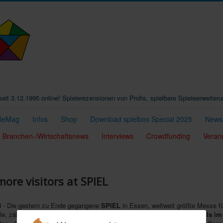
t seit 3.12.1995 online! Spielerezensionen von Profis, spielbare Spieleerweiter
eleMag
Infos
Shop
Download spielbox Special 2025
Newsl
Branchen-/Wirtschaftsnews
Interviews
Crowdfunding
Veran
ore visitors at SPIEL
8
- Die gestern zu Ende gegangene
SPIEL
in Essen, weltweit größte Messe fü
le, zählte laut Veranstalter insgesamt
190.000 Besucher, 4,4 % mehr als im