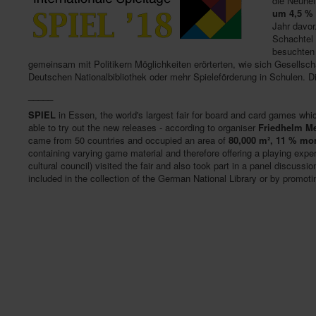
die Neuhei
um 4,5 % 
Jahr davor
Schachtel 
besuchten 
gemeinsam mit Politikern Möglichkeiten erörterten, wie sich Gesellsc
Deutschen Nationalbibliothek oder mehr Spieleförderung in Schulen. D
_____
SPIEL
in Essen, the world's largest fair for board and card games whi
able to try out the new releases - according to organiser
Friedhelm Me
came from 50 countries and occupied an area of
80,000 m², 11 % mo
containing varying game material and therefore offering a playing experi
cultural council) visited the fair and also took part in a panel discuss
included in the collection of the German National Library or by promo