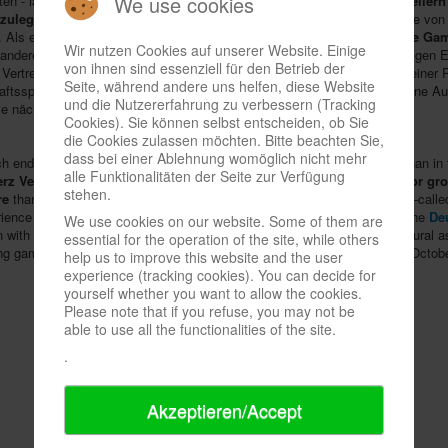
We use cookies
ten - laut Veranstalter
Friedhelm Merz Verlag
1.400 - von
1.150 Ausstellern
zulegte
. Die Firmen stammten aus 50 Ländern und belegten eine Fläche vo
. Als einen neuen Trend machten die Organisatoren sogenannte "
Unique Ga
Wir nutzen Cookies auf unserer Website. Einige
anderes Spielmaterial enthält und sich deshalb anders spielt als die übrigen
von ihnen sind essenziell für den Betrieb der
Vertreter des
Deutschen Kulturrates
die Messe und nahmen auch an einer Po
Seite, während andere uns helfen, diese Website
haftsspiele besser als Kulturgut würdigen lassen, beispielsweise durch eine 
und die Nutzererfahrung zu verbessern (Tracking
ie nächste SPIEL ist für den 24.-27.10.2019 angesetzt.
Cookies). Sie können selbst entscheiden, ob Sie
die Cookies zulassen möchten. Bitte beachten Sie,
dass bei einer Ablehnung womöglich nicht mehr
ch ended yesterday, attracted a total of
190,000 visitors, 4.4 % more
than in 
alle Funktionalitäten der Seite zur Verfügung
rz Verlag
1,400 - from
1,150 companies
, which represents an
exhibitor gr
stehen.
re
than in the previous year. As a new trend, the organisers identified so-calle
ence different from other copies. For the first time, representatives of the
Deu
We use cookies on our website. Some of them are
ion with politicians, debating how games can be better appreciated as cultural 
essential for the operation of the site, while others
ting games in schools. The next edition of SPIEL is scheduled for 24-27 Octob
help us to improve this website and the user
experience (tracking cookies). You can decide for
yourself whether you want to allow the cookies.
Please note that if you refuse, you may not be
able to use all the functionalities of the site.
.
Akzeptieren/Accept