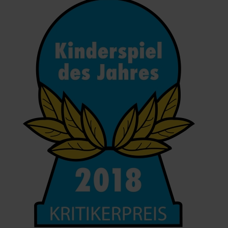
Infos
Shop
Download spielbox Special 2025
Newsletter
Spieledatenbank
Premium login
Neuheiten-New Games
Köpfe-Heads
Preise-Awards
Branchen-/Wirtschaftsnews
Interviews
Crowdfunding
Veranstaltungen-Events