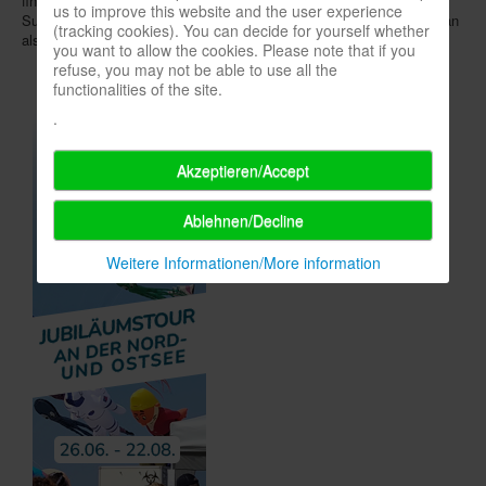
finals live on Sunday. Additionally, Kosmos will
stream
the final
us to improve this website and the user experience
Sunday games live on their
YouTube channel
. Further information can
(tracking cookies). You can decide for yourself whether
also be found on
Facebook
.
you want to allow the cookies. Please note that if you
refuse, you may not be able to use all the
functionalities of the site.
.
Akzeptieren/Accept
Ablehnen/Decline
Weitere Informationen/More information