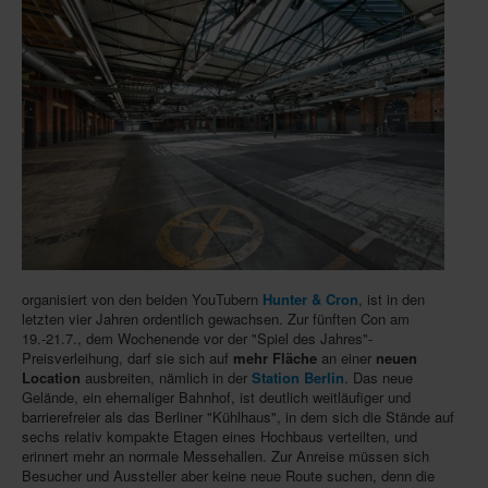
Infos
Shop
Download spielbox Special 2025
Newsletter
Spieledatenbank
Premium login
Neuheiten-New Games
Köpfe-Heads
organisiert von den beiden YouTubern
Hunter & Cron
, ist in den
letzten vier Jahren ordentlich gewachsen. Zur fünften Con am
Preise-Awards
19.-21.7., dem Wochenende vor der "Spiel des Jahres"-
Preisverleihung, darf sie sich auf
mehr Fläche
an einer
neuen
Branchen-/Wirtschaftsnews
Location
ausbreiten, nämlich in der
Station Berlin
. Das neue
Gelände, ein ehemaliger Bahnhof, ist deutlich weitläufiger und
Interviews
barrierefreier als das Berliner "Kühlhaus", in dem sich die Stände auf
sechs relativ kompakte Etagen eines Hochbaus verteilten, und
Crowdfunding
erinnert mehr an normale Messehallen. Zur Anreise müssen sich
Besucher und Aussteller aber keine neue Route suchen, denn die
Veranstaltungen-Events