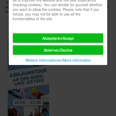
10.00 a.m.) and a game night on the following evening will be
(tracking cookies). You can decide for yourself whether
maintained. In an
announcement video
the organizers tell more about
you want to allow the cookies. Please note that if you
the move,
another film
shows Station Berlin.
refuse, you may not be able to use all the
functionalities of the site.
.
Akzeptieren/Accept
Ablehnen/Decline
Weitere Informationen/More information