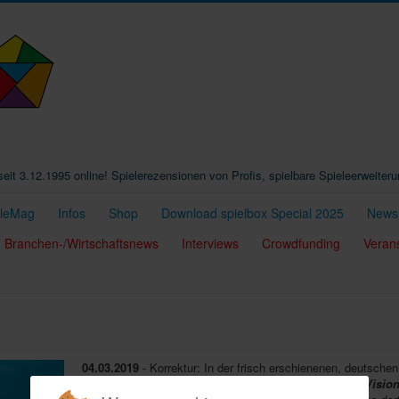
t seit 3.12.1995 online! Spielerezensionen von Profis, spielbare Spieleerweiter
eleMag
Infos
Shop
Download spielbox Special 2025
Newsl
Branchen-/Wirtschaftsnews
Interviews
Crowdfunding
Veran
04.03.2019
- Korrektur: In der frisch erschienenen, deutsche
1/19
(Infos siehe oben) ist auf S. 7 zum Spiel
Sarah's Visio