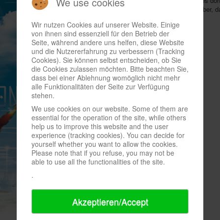
We use cookies
ziert, eine
falsche Angabe
enthalten. Im Kasten heißt es dort
nur für internen Gebrauch vorgesehen" sei. Richtig ist aber, 
Baloise
hier
ganz regulär bestellt werden kann
.
Wir nutzen Cookies auf unserer Website. Einige
von ihnen sind essenziell für den Betrieb der
Seite, während andere uns helfen, diese Website
und die Nutzererfahrung zu verbessern (Tracking
Cookies). Sie können selbst entscheiden, ob Sie
die Cookies zulassen möchten. Bitte beachten Sie,
dass bei einer Ablehnung womöglich nicht mehr
alle Funktionalitäten der Seite zur Verfügung
stehen.
We use cookies on our website. Some of them are
essential for the operation of the site, while others
help us to improve this website and the user
experience (tracking cookies). You can decide for
yourself whether you want to allow the cookies.
Please note that if you refuse, you may not be
able to use all the functionalities of the site.
.
Akzeptieren/Accept