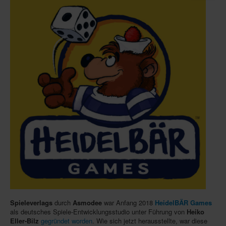
Infos
Shop
Download spielbox Special 2025
Newsletter
Spieledatenbank
Premium login
Neuheiten-New Games
Köpfe-Heads
Preise-Awards
Branchen-/Wirtschaftsnews
Interviews
Spieleverlags
durch
Asmodee
war Anfang 2018
HeidelBÄR Games
Crowdfunding
als deutsches Spiele-Entwicklungsstudio unter Führung von
Heiko
Eller-Bilz
gegründet worden
. Wie sich jetzt herausstellte, war diese
Veranstaltungen-Events