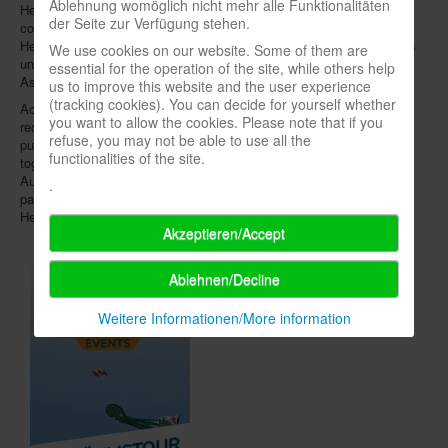
Ablehnung womöglich nicht mehr alle Funktionalitäten
Heiko Eller-Bilz, headquarters remains in Miltenberg. However, the
der Seite zur Verfügung stehen.
cooperation with Asmodee is not to be completely abandoned,
HeidelBÄR wants to continue working internationally with Asmodee's
We use cookies on our website. Some of them are
units. The first HeidelBÄR publication,
Tags
, will remain with
essential for the operation of the site, while others help
Asmodee, but will continue to be supported by HeidelBÄR.
us to improve this website and the user experience
(tracking cookies). You can decide for yourself whether
According to HeidelBÄR Games GmbH, the new company sees the
you want to allow the cookies. Please note that if you
reorganization as a
return to the roots
of the former, independent
refuse, you may not be able to use all the
publisher Heidelberger. Asmodee was thanked for the time spent
functionalities of the site.
together and for the opportunity to take this new step. At the end of
August 2016, Heidelberger's founder and CEO
Harald Bilz
had
.
passed away; in 2017, Asmodee bought the publisher, and in 2018
HeidelBÄR was introduced as a new studio.
Akzeptieren/Accept
Ablehnen/Decline
Weitere Informationen/More information