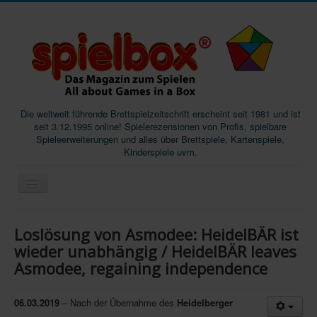
Die weltweit führende Brettspielzeitschrift erscheint seit 1981 und ist
seit 3.12.1995 online! Spielerezensionen von Profis, spielbare
Spieleerweiterungen und alles über Brettspiele, Kartenspiele,
Kinderspiele uvm.
Start
Loslösung von Asmodee: HeidelBÄR ist
Magazine
wieder unabhängig / HeidelBÄR leaves
Asmodee, regaining independence
Abos/Subscriptions
Podcast
06.03.2019
– Nach der Übernahme des
Heidelberger
SpieleMag