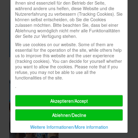
ihnen sind essenziell für den Betrieb der Seite,
In eigener Sache-On our own behalf
während andere uns helfen, diese Website und die
Nutzererfahrung zu verbessern (Tracking Cookies). Sie
Archivierte Meldungen-News archive
können selbst entscheiden, ob Sie die Cookies
zulassen möchten. Bitte beachten Sie, dass bei einer
Ablehnung womöglich nicht mehr alle Funktionalitäten
der Seite zur Verfügung stehen.
We use cookies on our website. Some of them are
essential for the operation of the site, while others help
us to improve this website and the user experience
(tracking cookies). You can decide for yourself whether
you want to allow the cookies. Please note that if you
refuse, you may not be able to use all the
functionalities of the site.
.
Akzeptieren/Accept
Ablehnen/Decline
Weitere Informationen/More information