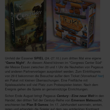
Infos
Shop
Download spielbox Special 2025
Newsletter
Spieledatenbank
Premium login
Neuheiten-New Games
Umfeld der Essener
SPIEL
(24.-27.10.) zum dritten Mal eine eigene
"
Game Night
". An diesem Abend können im "Congress Center Süd"
Köpfe-Heads
der Messe Essen zwischen 20 und 1 Uhr die Neuheiten von Pegasus
und anderen Partnerverlagen ausprobiert werden. Zum Eintrittspreis
Preise-Awards
von 29 € bekommen die Besucher außer dem Ticket (Vorverkauf
hier
)
ein Paket mit kleinen Überraschungen. Eine Freifläche mit
Branchen-/Wirtschaftsnews
Spieleausleihe soll viel Platz zum Probespielen bieten. Nach dem
Ereignis gehen die Spiele an gemeinnützige Einrichtungen.
Interviews
Schon Ende August bringt Pegasus
Century - Eine neue Welt
in den
Crowdfunding
Handel, den dritten Teil der
Century
-Reihe von
Emerson Matsuuchi
,
erschienen bei
Plan B Games
: Im 17. Jahrhundert sammeln, ernten,
Veranstaltungen-Events
jagen und erhandeln die Spieler auf dem neu entdeckten Kontinent