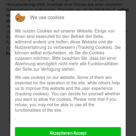
Herausforderung stellt, innerhalb einer Stunde aus einer zerstörten
In eigener Sache-On our own behalf
Raumstation zu entkommen. Ebenfalls neu ist die Möglichkeit,
selbst
mitgebrachte Spiele
gegen andere, gebrauchte Ware
We use cookies
Archivierte Meldungen-News archive
einzutauschen
.
Turniere
finden mit
Klask
und
Cabo
statt, ergänzt
um ein neues
Quiz
am Samstag von 18 bis 20 Uhr, bei dem Teams
Wir nutzen Cookies auf unserer Website. Einige von
von bis zu 5 Besuchern ihr Wissen unter Beweis stellen können. Der
ihnen sind essenziell für den Betrieb der Seite,
Eintritt zur Spielscheune und alle anderen Aktivitäten sind kostenlos.
während andere uns helfen, diese Website und die
Für Escape Room, Quiz und Turniere wird um eine vorherige
Nutzererfahrung zu verbessern (Tracking Cookies). Sie
Anmeldung
gebeten. Am Sonntag lädt zusätzlich auch das
können selbst entscheiden, ob Sie die Cookies
Familienfest
der
AWO Köln
ins Bürgerzentrum ein.
zulassen möchten. Bitte beachten Sie, dass bei einer
Ablehnung womöglich nicht mehr alle Funktionalitäten
der Seite zur Verfügung stehen.
We use cookies on our website. Some of them are
essential for the operation of the site, while others help
us to improve this website and the user experience
(tracking cookies). You can decide for yourself whether
you want to allow the cookies. Please note that if you
refuse, you may not be able to use all the
functionalities of the site.
.
Akzeptieren/Accept