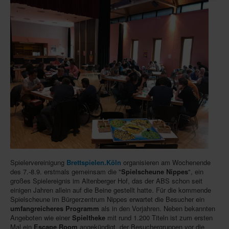
Infos
Shop
Download spielbox Special 2025
Newsletter
Spieledatenbank
Premium login
Neuheiten-New Games
Köpfe-Heads
Preise-Awards
Spielervereinigung
Brettspielen.Köln
organisieren am Wochenende
des 7.-8.9. erstmals gemeinsam die "
Spielscheune Nippes
", ein
Branchen-/Wirtschaftsnews
großes Spielereignis im Altenberger Hof, das der ABS schon seit
einigen Jahren allein auf die Beine gestellt hatte. Für die kommende
Interviews
Spielscheune im Bürgerzentrum Nippes erwartet die Besucher ein
Crowdfunding
umfangreicheres Programm
als in den Vorjahren. Neben bekannten
Angeboten wie einer
Spieltheke
mit rund 1.200 Titeln ist zum ersten
Veranstaltungen-Events
Mal ein
Escape Room
angekündigt, der Besuchergruppen vor die