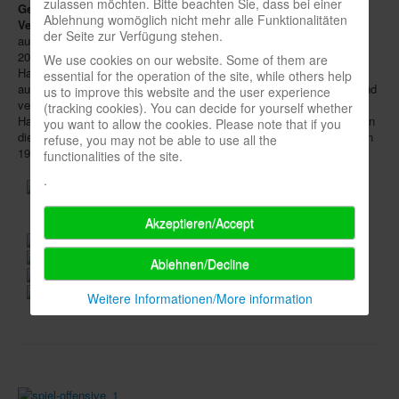
zulassen möchten. Bitte beachten Sie, dass bei einer
Geheimnis des Genter Altars
", der Anfang September im
Acabus
Ablehnung womöglich nicht mehr alle Funktionalitäten
Verlag
[sic] erscheint, ist ein Thriller, für dessen Recherche Wrede
Infos
der Seite zur Verfügung stehen.
auch ins südfranzösische Carcassonne fuhr und sich dort im Jahr
2000 zu seinem Spiele-Welterfolg inspirieren ließ. In Gent, der
Shop
We use cookies on our website. Some of them are
Hauptstadt der belgischen Provinz Ostflandern, steht besagter Altar
essential for the operation of the site, while others help
Download spielbox Special 2025
aus dem 15. Jahrhundert, geschaffen von den Brüdern
van Eyck
, und
us to improve this website and the user experience
vermisst bis heute eine gestohlene Tafel. Nachdem der
(tracking cookies). You can decide for yourself whether
Newsletter
Hauptprotagonist des Buches einen Freund ermordet findet, wird er in
you want to allow the cookies. Please note that if you
die Geschehnisse rund um einen aufsehenerregenden Kunstraub von
refuse, you may not be able to use all the
Spieledatenbank
1934 hineingezogen und deckt ein Geheimnis auf.
functionalities of the site.
Premium login
.
Neuheiten-New Games
Akzeptieren/Accept
Köpfe-Heads
Ablehnen/Decline
Preise-Awards
Weitere Informationen/More information
Branchen-/Wirtschaftsnews
Interviews
Crowdfunding
Veranstaltungen-Events