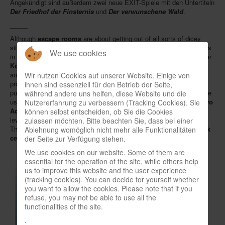
Angekündigt sind außerdem zwei neue EXIT-Spiele mit den Untertiteln
Der Friedhof der Finsternis
und
Der verwunschene Wald
.
In eigener Sache-On our own behalf
_____
Archivierte Meldungen-News archive
Although
escape rooms
are about getting out of all sorts of dicey
situations, board game players also like to voluntarily put themselves
We use cookies
in "danger" to overcome obstacles with brainpower. German publisher
Kosmos
has sold
4.5 million
"EXIT" games
in the last three years
and offers matching books as well. In 2020, Kosmos will expand the
Wir nutzen Cookies auf unserer Website. Einige von
product family further: in spring,
EXIT - Das Spiel + Puzzle
will be
ihnen sind essenziell für den Betrieb der Seite,
published, embedding puzzles in an adventure story in addition to the
während andere uns helfen, diese Website und die
usual escape format. The end of the year will be accompanied by
two
Nutzererfahrung zu verbessern (Tracking Cookies). Sie
Advent calendars
, one as a game with 24 puzzles on a beginner
können selbst entscheiden, ob Sie die Cookies
level, the other as a book with a detective story for younger readers.
zulassen möchten. Bitte beachten Sie, dass bei einer
The company also announced two new EXIT games involving a
dark
Ablehnung womöglich nicht mehr alle Funktionalitäten
cemetery
and an
enchanted forest
.
der Seite zur Verfügung stehen.
We use cookies on our website. Some of them are
essential for the operation of the site, while others help
us to improve this website and the user experience
(tracking cookies). You can decide for yourself whether
you want to allow the cookies. Please note that if you
refuse, you may not be able to use all the
functionalities of the site.
.