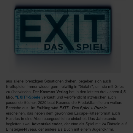
Infos
Shop
Download spielbox Special 2025
Newsletter
Spieledatenbank
Premium login
Neuheiten-New Games
Köpfe-Heads
aus allerlei brenzligen Situationen drehen, begeben sich auch
Brettspieler immer wieder gern freiwillig in "Gefahr", um sie mit Grips
Preise-Awards
zu überwinden. Der
Kosmos Verlag
hat in den letzten drei Jahren
4,5
Mio.
"EXIT"-Spiele
verkauft und veröffentlicht inzwischen auch
Branchen-/Wirtschaftsnews
passende Bücher. 2020 baut Kosmos die Produktfamilie um weitere
Bereiche aus: Im Frühling wird
EXIT - Das Spiel + Puzzle
Interviews
erscheinen, das neben dem gewohnten Escape-Rätselformat auch
Puzzles in eine Abenteuergeschichte einbettet. Das Jahresende
Crowdfunding
begleiten zwei
Adventskalender
, der eine als Spiel mit 24 Rätseln auf
Einsteiger-Niveau, der andere als Buch mit einem Jugendkrimi.
Veranstaltungen-Events