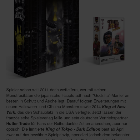
Infos
Shop
Download spielbox Special 2025
Newsletter
Spieledatenbank
Premium login
Neuheiten-New Games
Köpfe-Heads
Spieler schon seit 2011 darin wetteifern, wer mit seinen
Preise-Awards
Monstrositäten die japanische Hauptstadt nach "Godzilla"-Manier am
besten in Schutt und Asche legt. Darauf folgten Erweiterungen mit
Branchen-/Wirtschaftsnews
neuen Halloween- und Cthulhu-Monstern sowie 2014
King of New
York
, das den Schauplatz in die USA verlegte. Jetzt lassen der
Interviews
französische Spieleverlag
Iello
und sein deutscher Vertriebspartner
Hutter Trade
für Fans der Reihe dunkle Zeiten anbrechen, aber nur
Crowdfunding
optisch: Die limitierte
King of Tokyo - Dark Edition
baut ab April
zwar auf das bewährte Spielprinzip, spendiert jedoch dem bekannten
Veranstaltungen-Events