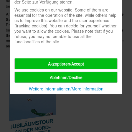
new element is a "malice scale", which makes the creatures'
der Seite zur Verfügung stehen.
behaviour even meaner. The price should be around 40 €.
We use cookies on our website. Some of them are
Another new Iello release is called
Time Bomb - Evolution
:
Yusuke
essential for the operation of the site, while others help
Sato's
idea revolves around Sherlock Holmes' brilliant adversary
us to improve this website and the user experience
Professor Moriarty who has placed bombs in various London
(tracking cookies). You can decide for yourself whether
buildings. Under time pressure, the players on the team try to defuse
you want to allow the cookies. Please note that if you
the explosives. Additional suspense stems from surprising
refuse, you may not be able to use all the
consequences of each deactivation and the fact that there are traitors
functionalities of the site.
among the players themselves. Here the price is roughly 14 €.
.
Akzeptieren/Accept
Ablehnen/Decline
Weitere Informationen/More information