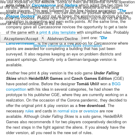
We use cookies on our website. Some of them are essential for the operation
solo rules
for
Carcassonne
and
Hadara
which adapt the two titles for
of the site, while others help us to improve this website and the user
single players. This was followed by the free
Hadara
expansion
"The
experience (tracking cookies). You can decide for yourself whether you want
Plague Doctors"
to print out at home; the eponymous doctors put the
to allow the cookies. Please note that if you refuse, you may not be able to
population in quarantine and earn extra points. At the same time, the
use all the functionalities of the site.
company gave all
Carcassonne
novices the opportunity to get a taste
.
of the game with a
print & play template
with simplified rules. Probably
the tastiest treat, however, was the most recent one:
"Die
Akzeptieren/Accept
Ablehnen/Decline
Landvermesser"
is the name of a free add-on for
Carcassonne
where
Weitere Informationen/More information
points are awarded for completing a building that has just been
surveyed. It also requires keeping an eye on problem districts and
peasant uprisings. Currently only a German-language version is
available.
Another free print & play version is the solo game
Under Falling
Skies
which
HeidelBÄR Games
and
Czech Games Edition
(CGE)
have posted online. Before the designer
Tomáš Uhlíř
won a
BGG
competition
with his idea in several categories, he had shown the
prototype to his publisher CGE, where they are currently working on a
realization. On the occasion of the Corona pandemic, they decided to
offer the original print & play version as a
free download
. The
necessary
rules
and cards in
normal size
or
oversize
are now
available. Although
Under Falling Skies
is a solo game, HeidelBÄR
Games also recommends it for two players cooperatively deciding on
the next steps in the fight against the aliens. If you already have the
older version, all you need is the new set of rules.