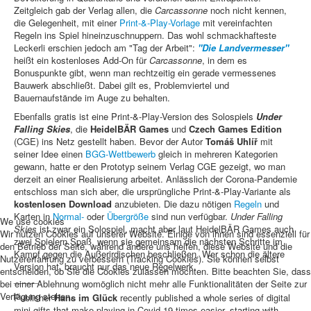
Zeitgleich gab der Verlag allen, die
Carcassonne
noch nicht kennen,
Newsletter
die Gelegenheit, mit einer
Print-&-Play-Vorlage
mit vereinfachten
Regeln ins Spiel hineinzuschnuppern. Das wohl schmackhafteste
Spieledatenbank
Leckerli erschien jedoch am "Tag der Arbeit":
"Die Landvermesser"
heißt ein kostenloses Add-On für
Carcassonne
, in dem es
Premium login
Bonuspunkte gibt, wenn man rechtzeitig ein gerade vermessenes
Bauwerk abschließt. Dabei gilt es, Problemviertel und
Neuheiten-New Games
Bauernaufstände im Auge zu behalten.
Köpfe-Heads
Ebenfalls gratis ist eine Print-&-Play-Version des Solospiels
Under
Falling Skies
, die
HeidelBÄR Games
und
Czech Games Edition
Preise-Awards
(CGE) ins Netz gestellt haben. Bevor der Autor
Tomáš Uhlíř
mit
seiner Idee einen
BGG-Wettbewerb
gleich in mehreren Kategorien
Branchen-/Wirtschaftsnews
gewann, hatte er den Prototyp seinem Verlag CGE gezeigt, wo man
derzeit an einer Realisierung arbeitet. Anlässlich der Corona-Pandemie
Interviews
entschloss man sich aber, die ursprüngliche Print-&-Play-Variante als
kostenlosen Download
anzubieten. Die dazu nötigen
Regeln
und
Crowdfunding
Karten in
Normal-
oder
Übergröße
sind nun verfügbar.
Under Falling
We use cookies
Skies
ist zwar ein Solospiel, macht aber laut HeidelBÄR Games auch
Veranstaltungen-Events
Wir nutzen Cookies auf unserer Website. Einige von ihnen sind essenziell für
zwei Spielern Spaß, wenn sie gemeinsam die nächsten Schritte im
den Betrieb der Seite, während andere uns helfen, diese Website und die
In eigener Sache-On our own behalf
Kampf gegen die Außerirdischen beschließen. Wer schon die ältere
Nutzererfahrung zu verbessern (Tracking Cookies). Sie können selbst
Version hat, braucht nur das neue Regelwerk.
entscheiden, ob Sie die Cookies zulassen möchten. Bitte beachten Sie, dass
Archivierte Meldungen-News archive
_____
bei einer Ablehnung womöglich nicht mehr alle Funktionalitäten der Seite zur
Verfügung stehen.
Publisher
Hans im Glück
recently published a whole series of digital
mini-gifts that make playing in Covid-19 times easier, starting with