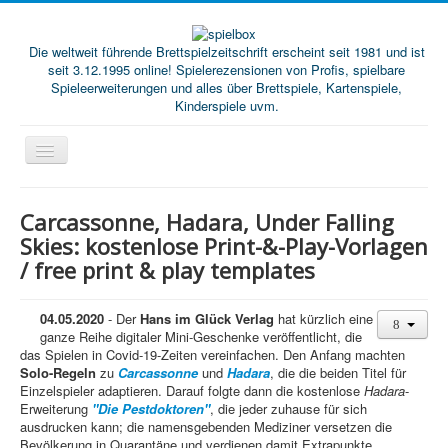
Die weltweit führende Brettspielzeitschrift erscheint seit 1981 und ist
seit 3.12.1995 online! Spielerezensionen von Profis, spielbare
Spieleerweiterungen und alles über Brettspiele, Kartenspiele,
Kinderspiele uvm.
Start
Carcassonne, Hadara, Under Falling
Magazine
Skies: kostenlose Print-&-Play-Vorlagen
/ free print & play templates
Abos/Subscriptions
Podcast
04.05.2020
- Der
Hans im Glück Verlag
hat kürzlich eine
SpieleMag
ganze Reihe digitaler Mini-Geschenke veröffentlicht, die
das Spielen in Covid-19-Zeiten vereinfachen. Den Anfang machten
Infos
Solo-Regeln
zu
Carcassonne
und
Hadara
, die die beiden Titel für
Einzelspieler adaptieren. Darauf folgte dann die kostenlose
Hadara
-
Shop
Erweiterung
"Die Pestdoktoren"
, die jeder zuhause für sich
ausdrucken kann; die namensgebenden Mediziner versetzen die
Download spielbox Special 2025
Bevölkerung in Quarantäne und verdienen damit Extrapunkte.