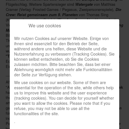
Flügelschlag. Weitere Spartensieger sind
Watergate
von Matthias
Newsletter
Cramer (Verlag: Frosted Games / Pegasus, Zweipersonenspiele),
Die
Crew: Reist gemeinsam zum 9. Planeten
von Thomas Sing
Spieledatenbank
(Kosmos, kooperative Spiele),
Wavelength
von Alex Hague, Justin
We use cookies
Vickers und Wolfgang Warsch (Palm Court, Partyspiele),
Tinyforming
Premium login
Mars
von Michael Bevilacqua (ohne Verlag, Print & Play),
Dune
von
Bill Eberle, Jack Kittredge und Peter Olotka (Gale Force Nine,
Neuheiten-New Games
Wir nutzen Cookies auf unserer Website. Einige von
Themenspiele) sowie
Undaunted: Normandy
von Trevor Benjamin
ihnen sind essenziell für den Betrieb der Seite,
und David Thompson (Osprey, Kriegsspiele). Zum besten Podcast
Köpfe-Heads
während andere uns helfen, diese Website und die
wurde
"Heavy Cardboard"
gewählt, zur besten Brettspiel-App
Nutzererfahrung zu verbessern (Tracking Cookies). Sie
"Through the Ages - New Leaders & Wonders"
Preise-Awards
von Czech Games
können selbst entscheiden, ob Sie die Cookies
Edition. Alle Gewinner mit Zweit- und Drittplatzierten finden sich
hier
.
zulassen möchten. Bitte beachten Sie, dass bei einer
Branchen-/Wirtschaftsnews
Ein neues Award-Logo wird derzeit noch entworfen.
Ablehnung womöglich nicht mehr alle Funktionalitäten
_____
der Seite zur Verfügung stehen.
Interviews
After "Kennerspiel des Jahres", "Deutscher Spiele Preis" and an
We use cookies on our website. Some of them are
Crowdfunding
"American Tabletop Award", almost 10,000 users of
BoardGameGeek
essential for the operation of the site, while others help
have voted Elizabeth Hargrave's
Wingspan
(publisher: Stonemaier)
us to improve this website and the user experience
Veranstaltungen-Events
the best game of 2019. It also took first place in the categories
(tracking cookies). You can decide for yourself whether
artwork presentation, card games, family games, innovation, solo
you want to allow the cookies. Please note that if you
In eigener Sache-On our own behalf
games and strategy games. On top of that the
European Expansion
refuse, you may not be able to use all the
for
Wingspan
was voted the best add-on. Other category winners
functionalities of the site.
Archivierte Meldungen-News archive
include
Watergate
by Matthias Cramer (publisher: Frosted Games /
.
Pegasus, two-player games),
The Crew: The Quest for Planet Nine
by Thomas Sing (Kosmos, cooperative games),
Wavelength
by Alex