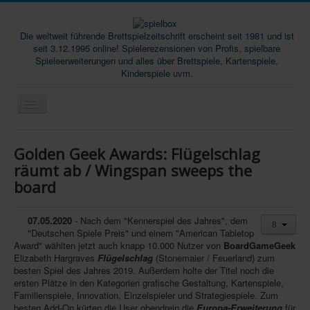
Die weltweit führende Brettspielzeitschrift erscheint seit 1981 und ist
seit 3.12.1995 online! Spielerezensionen von Profis, spielbare
Spieleerweiterungen und alles über Brettspiele, Kartenspiele,
Kinderspiele uvm.
Start
Golden Geek Awards: Flügelschlag
Magazine
räumt ab / Wingspan sweeps the
board
Abos/Subscriptions
Podcast
07.05.2020
- Nach dem "Kennerspiel des Jahres", dem
SpieleMag
"Deutschen Spiele Preis" und einem "American Tabletop
Award" wählten jetzt auch knapp 10.000 Nutzer von
BoardGameGeek
Infos
Elizabeth Hargraves
Flügelschlag
(Stonemaier / Feuerland) zum
besten Spiel des Jahres 2019. Außerdem holte der Titel noch die
Shop
ersten Plätze in den Kategorien grafische Gestaltung, Kartenspiele,
Familienspiele, Innovation, Einzelspieler und Strategiespiele. Zum
Download spielbox Special 2025
besten Add-On kürten die User obendrein die
Europa-Erweiterung
für