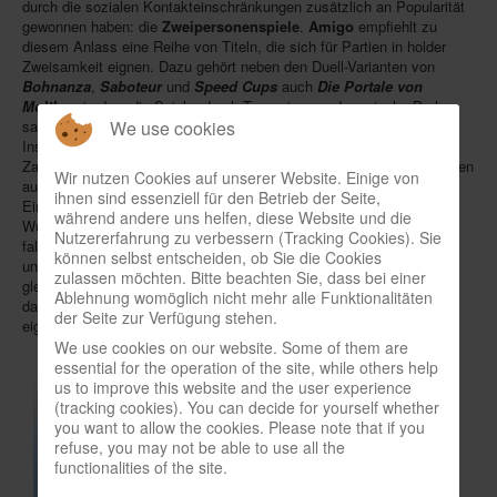
durch die sozialen Kontakteinschränkungen zusätzlich an Popularität
gewonnen haben: die
Zweipersonenspiele
.
Amigo
empfiehlt zu
In eigener Sache-On our own behalf
diesem Anlass eine Reihe von Titeln, die sich für Partien in holder
Archivierte Meldungen-News archive
Zweisamkeit eignen. Dazu gehört neben den Duell-Varianten von
Bohnanza
,
Saboteur
und
Speed Cups
auch
Die
Portale von
Molthar
, in dem die Spieler durch Tore reisen und magische Perlen
We use cookies
sammeln, um damit Fantasiewesen zu erwerben; wer zuerst zwölf
Insignien der Macht erspielt hat, gewinnt.
X nimmt!
lädt dazu ein,
Zahlenreihen anzulegen, wobei jede Reihe unterschiedlich viele Karten
Wir nutzen Cookies auf unserer Website. Einige von
aufnimmt; eine "X"-Reihe schützt die eigenen Karten vor der
ihnen sind essenziell für den Betrieb der Seite,
Einmischung rabiater "Hornochsen". Bei
Chili Dice
bekommen
während andere uns helfen, diese Website und die
Würfelergebnisse einen Gewürz-Kick, wenn die roten Chili-Seiten
Nutzererfahrung zu verbessern (Tracking Cookies). Sie
fallen; hier liegt vorn, wer mit 30 Würfen die besten Resultate erzielt
können selbst entscheiden, ob Sie die Cookies
und obendrein Aufgaben erfüllt.
Unter Spannung
setzt das
zulassen möchten. Bitte beachten Sie, dass bei einer
gleichnamige Spiel zwei Kontrahenten, die versuchen, schneller als
Ablehnung womöglich nicht mehr alle Funktionalitäten
das Gegenüber Zahlen zu addieren oder zu subtrahieren, um die
der Seite zur Verfügung stehen.
eigenen Karten loszuwerden.
We use cookies on our website. Some of them are
essential for the operation of the site, while others help
us to improve this website and the user experience
(tracking cookies). You can decide for yourself whether
you want to allow the cookies. Please note that if you
refuse, you may not be able to use all the
functionalities of the site.
.