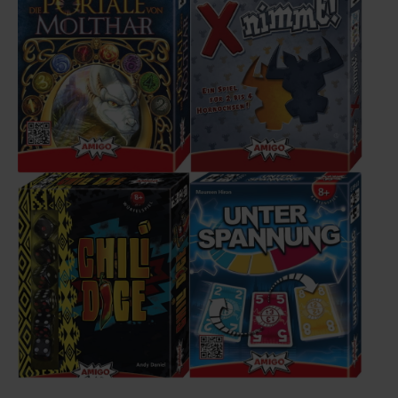
Infos
Shop
Download spielbox Special 2025
Newsletter
Spieledatenbank
Premium login
Neuheiten-New Games
Köpfe-Heads
Preise-Awards
Branchen-/Wirtschaftsnews
Interviews
Crowdfunding
Veranstaltungen-Events