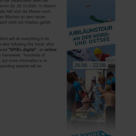
n die Veranstalter eben die
rmin 22.-25.10.2020. In diesem
ails hält sich die Messe noch
reren Wochen an dem neuen
noch nicht mit Inhalten gefüllt.
ich will do everything in its
 also following this trend: after
unced
"SPIEL.digital"
, an
online
is framework, "hundreds of
s, but more information is to
sponding website will be