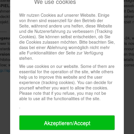
We use cookies
ssener
SPIEL
: Nach der gestrigen Absage der Messe für dieses Jahr kündigte
PIEL.digital"
an, eine
Onlineversion der Schau
am ursprünglichen Messete
hmen sollen "Hunderte von Ausstellern" ihre Neuheiten präsentieren. Mit Det
Wir nutzen Cookies auf unserer Website. Einige
deckt, weitere Einzelheiten sollen aber folgen; man arbeite schon seit meh
von ihnen sind essenziell für den Betrieb der
ojekt. Die dazugehörige Website wird
http://spiel.digital
sein, ist aber derzeit 
Seite, während andere uns helfen, diese Website
____
und die Nutzererfahrung zu verbessern (Tracking
Cookies). Sie können selbst entscheiden, ob Sie
egasus Spiele
is currently preparing its second
CONspiracy
for May 21-24, wh
die Cookies zulassen möchten. Bitte beachten Sie,
wer to make a gaming convention work on the internet. Essen's
SPIEL
is now
dass bei einer Ablehnung womöglich nicht mehr
sterday's cancellation of the fair for this year, the organisers have just anno
alle Funktionalitäten der Seite zur Verfügung
rsion of the show
on the original fair date of October 22-25, 2020. Within th
stehen.
hibitors" are to present their new products. The fair is still sparing with detail
llow; work on the new project has been going on for several weeks. The corre
We use cookies on our website. Some of them are
tp://spiel.digital
, but is currently not filled with any content yet.
essential for the operation of the site, while others
help us to improve this website and the user
experience (tracking cookies). You can decide for
yourself whether you want to allow the cookies.
Please note that if you refuse, you may not be
able to use all the functionalities of the site.
.
Akzeptieren/Accept