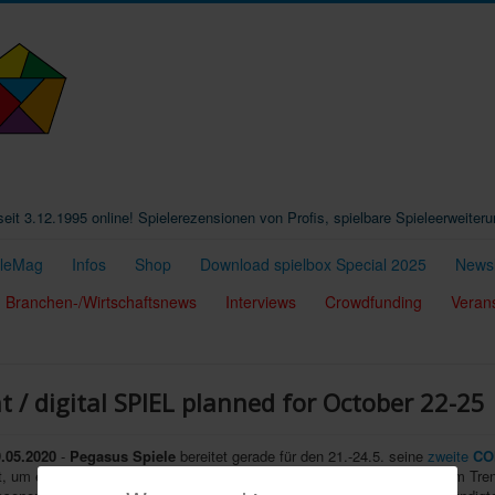
t seit 3.12.1995 online! Spielerezensionen von Profis, spielbare Spieleerweiter
eleMag
Infos
Shop
Download spielbox Special 2025
Newsl
Branchen-/Wirtschaftsnews
Interviews
Crowdfunding
Veran
nt / digital SPIEL planned for October 22-25
.05.2020
-
Pegasus Spiele
bereitet gerade für den 21.-24.5. seine
zweite
CO
t, um eine Spiele-Convention im Internet funktionieren zu lassen. Diesem Trend