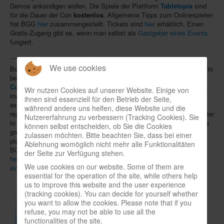
Demos ankündigen wollen. Die Spiele der Plattform
Tabletopia
sind
In eigener Sache-On our own behalf
für die Dauer der Con
kostenlos
. Allgemeine Tipps zum Onlinespielen
hat BGG
hier
zusammengestellt. Tickets sind
hier
erhältlich. Einen
Archivierte Meldungen-News archive
Gratis-Zugang gibt es, wenn man selbst als
Gastgeber eines Events
fungiert.
_____
We use cookies
Because
Dice Tower East
in Orlando and
BGG Spring
in Dallas had to
be cancelled,
BoardGameGeek
is organizing the
Virtual Gaming
Con
on June 24-28 online. For five days and nights, participants are
Wir nutzen Cookies auf unserer Website. Einige von
invited to host and join virtual board games on various platforms, for
ihnen sind essenziell für den Betrieb der Seite,
example via Zoom, Skype or Discord, with users themselves
während andere uns helfen, diese Website und die
registering games. The site
Tabletop.Events
intends to make it easier
Nutzererfahrung zu verbessern (Tracking Cookies). Sie
to connect. A
schedule
can be found
here
, where exhibitors also are
können selbst entscheiden, ob Sie die Cookies
going to announce their own events and demos. The games of the
zulassen möchten. Bitte beachten Sie, dass bei einer
platform
Tabletopia
are
free of charge
for the duration of the Con.
Ablehnung womöglich nicht mehr alle Funktionalitäten
BGG has compiled tips for playing online
here
. Tickets are available
der Seite zur Verfügung stehen.
here
. Free access is available to everyone
hosting their own game
We use cookies on our website. Some of them are
events
.
essential for the operation of the site, while others help
us to improve this website and the user experience
(tracking cookies). You can decide for yourself whether
you want to allow the cookies. Please note that if you
refuse, you may not be able to use all the
functionalities of the site.