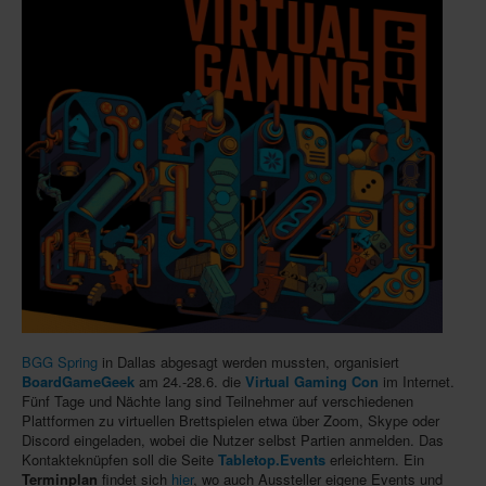
Infos
Shop
Download spielbox Special 2025
Newsletter
Spieledatenbank
Premium login
Neuheiten-New Games
Köpfe-Heads
Preise-Awards
BGG Spring
in Dallas abgesagt werden mussten, organisiert
Branchen-/Wirtschaftsnews
BoardGameGeek
am 24.-28.6. die
Virtual Gaming Con
im Internet.
Fünf Tage und Nächte lang sind Teilnehmer auf verschiedenen
Interviews
Plattformen zu virtuellen Brettspielen etwa über Zoom, Skype oder
Discord eingeladen, wobei die Nutzer selbst Partien anmelden. Das
Crowdfunding
Kontakteknüpfen soll die Seite
Tabletop.Events
erleichtern. Ein
Veranstaltungen-Events
Terminplan
findet sich
hier
, wo auch Aussteller eigene Events und