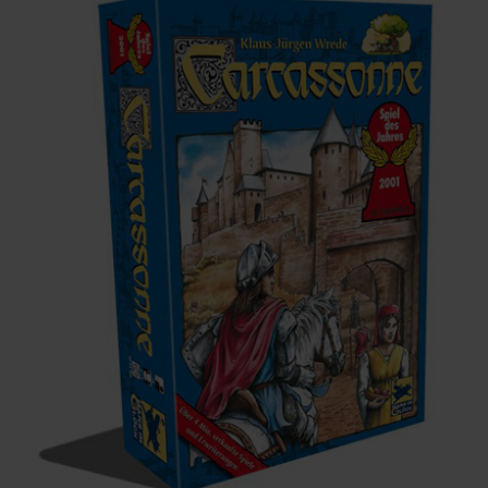
Infos
Shop
Download spielbox Special 2025
Newsletter
Spieledatenbank
Premium login
Neuheiten-New Games
Köpfe-Heads
Preise-Awards
Branchen-/Wirtschaftsnews
Interviews
Crowdfunding
Veranstaltungen-Events