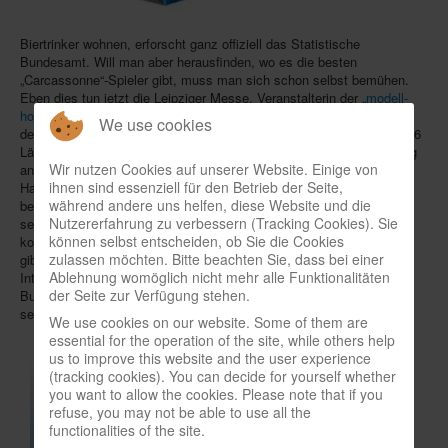
In eigener Sache-On our own behalf
Biertrinker wohnen, erforscht ganz offiziell das Statistische
Archivierte Meldungen-News archive
Bundesamt. Will man aber herausfinden, wo es die besten
„Carcassonne“-Spieler gibt, muss man sich schon selbst bemühen.
Eben dies tun jetzt die Leipziger Messe, Veranstalterin der „
modell-
hobby-spiel
“ (2.-4.10.), der „Carcassonne“-Verlag Hans im Glück und
We use cookies
der Vertrieb Schmidt Spiele: Jeweils ein Dreierteam aus jedem der 16
Länder tritt am Mittag des 3.10. auf der modell-hobby-spiel in Leipzig
Wir nutzen Cookies auf unserer Website. Einige von
an, um den ersten „Carcassonne Bundesländer Cup“ zu sich nach
ihnen sind essenziell für den Betrieb der Seite,
Hause zu holen. Um einen Startplatz können sich alle Teams
während andere uns helfen, diese Website und die
bewerben, deren Mitglieder mindestens zehn Jahre alt sind und im
Nutzererfahrung zu verbessern (Tracking Cookies). Sie
selben Bundesland wohnen. Auf die Messe kommen diese Spieler
können selbst entscheiden, ob Sie die Cookies
kostenlos, müssen aber ihre Anreise selbst bezahlen. Zu gewinnen
zulassen möchten. Bitte beachten Sie, dass bei einer
gibt es neben dem Titel auch nicht näher benannte Sachpreise.
Ablehnung womöglich nicht mehr alle Funktionalitäten
Interessierte können ihre Bewerbungen mit Alters-, Wohnort- und
der Seite zur Verfügung stehen.
Bundeslandangaben bis zum 31.8. an
u.schmitz@forum-spiel.de
senden.
We use cookies on our website. Some of them are
essential for the operation of the site, while others help
us to improve this website and the user experience
(tracking cookies). You can decide for yourself whether
you want to allow the cookies. Please note that if you
refuse, you may not be able to use all the
functionalities of the site.