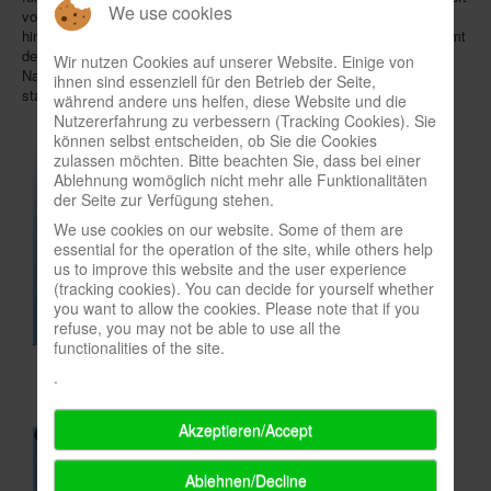
We use cookies
von über 190 €. Wer bis einschließlich 1.8. einen Kommentar
In eigener Sache-On our own behalf
hinterlässt, nimmt an der Verlosung teil. Der/die Gewinner/in bekommt
den Unimog direkt von rolly toys zugeschickt und kann seinen
Wir nutzen Cookies auf unserer Website. Einige von
Archivierte Meldungen-News archive
Nachwuchs mit dem feuerroten Spielgefährt die tollsten Einsätze
ihnen sind essenziell für den Betrieb der Seite,
starten lassen. Viel Glück!
während andere uns helfen, diese Website und die
Nutzererfahrung zu verbessern (Tracking Cookies). Sie
können selbst entscheiden, ob Sie die Cookies
zulassen möchten. Bitte beachten Sie, dass bei einer
Ablehnung womöglich nicht mehr alle Funktionalitäten
der Seite zur Verfügung stehen.
We use cookies on our website. Some of them are
essential for the operation of the site, while others help
us to improve this website and the user experience
(tracking cookies). You can decide for yourself whether
you want to allow the cookies. Please note that if you
refuse, you may not be able to use all the
functionalities of the site.
.
Akzeptieren/Accept
Ablehnen/Decline