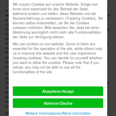
_____
Wir nutzen Cookies auf unserer Website. Einige von
ihnen sind essenziell für den Betrieb der Seite,
In cooperation with publisher
Amigo
,
spielbox
6/19 had invited all
6
während andere uns helfen, diese Website und die
nimmt!
fans to
design their own additional cards
for the game. Out
Nutzererfahrung zu verbessern (Tracking Cookies). Sie
of several hundred submissions from 20 countries, the most
können selbst entscheiden, ob Sie die Cookies
successful design has now been awarded:
Guillaume
, a resident of
zulassen möchten. Bitte beachten Sie, dass bei einer
the French city of Montreuil (whose surname remains unmentioned for
Ablehnung womöglich nicht mehr alle Funktionalitäten
privacy reasons), submitted his idea
"Even/Odd"
to Amigo's export
der Seite zur Verfügung stehen.
partner
Gigamic
in December, convincing a jury which included
6
nimmt!
creator
Wolfgang Kramer
and his wife
Ursula
, former Amigo
We use cookies on our website. Some of them are
editor
Uwe Mölter
as well as illustrator and spielbox editor
Christof
essential for the operation of the site, while others help
Tisch
. The judges vetted ten finalists for simplicity, problem-free
us to improve this website and the user experience
gameplay, variety, originality, appeal and sophistication. The winning
(tracking cookies). You can decide for yourself whether
card has been professionally produced and is now included in the
you want to allow the cookies. Please note that if you
current
spielbox issue 4/20
, which can be ordered
here
.
refuse, you may not be able to use all the
functionalities of the site.
At the start of the game, the special card "Even / Odd" is placed to
the left of the card with the lowest value. Depending on whether it
.
shows an even or odd number, it is turned to the respective side. The
row in front of which the special card is placed may now only contain
Akzeptieren/Accept
even or odd numbers, depending on what the card indicates. If a
player takes any row, the special card must be moved and placed in
front of one of the other three rows and turned to the "even" or "odd"
Ablehnen/Decline
side.
Instructions in different languages, an interview with the winner and
Weitere Informationen/More information