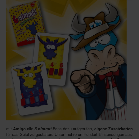
Infos
Shop
Download spielbox Special 2025
Newsletter
Spieledatenbank
Premium login
Neuheiten-New Games
Köpfe-Heads
Preise-Awards
Branchen-/Wirtschaftsnews
Interviews
Crowdfunding
mit
Amigo
alle
6 nimmt!
-Fans dazu aufgerufen,
eigene Zusatzkarten
für das Spiel zu gestalten. Unter mehreren Hundert Einsendungen aus
Veranstaltungen-Events