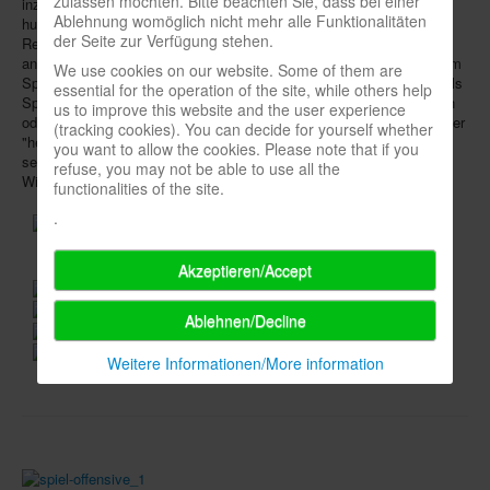
zulassen möchten. Bitte beachten Sie, dass bei einer
inzwischen die Zeit fehlt, um die zeitintensiven Juryaufgaben noch
Ablehnung womöglich nicht mehr alle Funktionalitäten
hundertprozentig zu erfüllen. Bisher hatte Klein neben den
Infos
der Seite zur Verfügung stehen.
Rezensionen für seinen YouTube-Kanal
"Spielerleben"
für SdJ unter
anderem auch Messen in den USA besucht und den Verein bei einem
We use cookies on our website. Some of them are
Shop
Spieleprojekt mit der Bundeswehr vertreten. SdJ bescheinigte ihm als
essential for the operation of the site, while others help
Spielekritiker eine "unbedingte Ehrlichkeit ohne Ehrfurcht vor Namen
Download spielbox Special 2025
us to improve this website and the user experience
oder Meriten", was ihn unter deutschsprachigen Rezensenten zu einer
(tracking cookies). You can decide for yourself whether
"herausragenden Instanz" mache; Spiel des Jahres werde er mit
Newsletter
you want to allow the cookies. Please note that if you
seinen präzisen Analysen, seiner Gradlinigkeit und seinem klugen
refuse, you may not be able to use all the
Witz fehlen.
Spieledatenbank
functionalities of the site.
.
Premium login
Neuheiten-New Games
Akzeptieren/Accept
Köpfe-Heads
Ablehnen/Decline
Preise-Awards
Weitere Informationen/More information
Branchen-/Wirtschaftsnews
Interviews
Crowdfunding
Veranstaltungen-Events