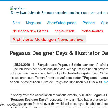
Die weltweit führende Brettspielzeitschrift erscheint seit 1981 und is
Start
Magazine
Abos/Subscriptions
Podcast
Spi
Neuheiten-New Games
Köpfe-Heads
Preise-Awards
Archivierte Meldungen-News archive
Pegasus Designer Days & Illustrator D
25.09.2020
- Im Frühjahr hatte
Pegasus Spiele
nach dem Ausfall d
neuen Ideen der Spieleredaktion des Verlags im Internet zu präse
aufgenommen zu werden. Jetzt folgt eine
Herbstausgabe
: Vom 22. bi
ein weiterer neuer Termin Premiere: Auf dem ersten
"Pegasus Illustr
zeigen. Anmeldungen für beide Ereignisse sind noch bis zum 4.10.
hie
_____
In spring after the cancellation of various events, publisher
Pegasus S
"Pegasus Designer Days"
; concepts the team liked had a chance t
game designers from all over the world will once again be able to prese
We use cookies
Day"
on October 21, illustrators can show their graphic designs for 