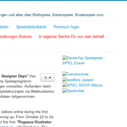
ungen und alles über Brettspiele, Kartenspiele, Kinderspiele uvm.
etter
Spieledatenbank
Premium login
staltungen-Events
In eigener Sache-On our own behalf
 Designer Days"
ihre
 ins Spieleprogramm
gen vorstellen. Außerdem feiert
 Spielekonzepte via Webkonferenz
elideen teilgenommen.
ditors online during the first
oming up: From October 22 to 24,
 the first
"Pegasus Illustrator
open
here
until October 4. The