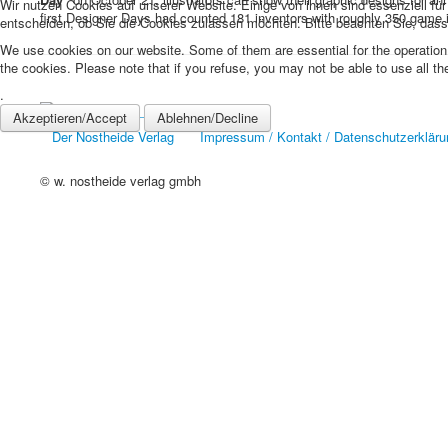
Wir nutzen Cookies auf unserer Website. Einige von ihnen sind essenziell fü
first Designer Days had counted 181 inventors with roughly 350 game 
entscheiden, ob Sie die Cookies zulassen möchten. Bitte beachten Sie, dass 
We use cookies on our website. Some of them are essential for the operation o
the cookies. Please note that if you refuse, you may not be able to use all the 
.
Akzeptieren/Accept
Ablehnen/Decline
Der Nostheide Verlag
Impressum / Kontakt / Datenschutzerkläru
© w. nostheide verlag gmbh