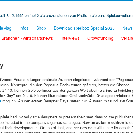
t seit 3.12.1995 online! Spielerezensionen von Profis, spielbare Spieleerweiter
eleMag
Infos
Shop
Download spielbox Special 2025
Newsl
Branchen-/Wirtschaftsnews
Interviews
Crowdfunding
Veran
ay
iverser Veranstaltungen erstmals Autoren eingeladen, während der
"Pegasus
ntieren; Konzepte, die den Pegasus-Redakteuren gefielen, hatten die Chance,
s 24.10. können Spieleerfinder aus der ganzen Welt abermals ihre Entwicklun
ator Day"
am 21.10. können Illustratoren Grafikentwürfe für ausgeschriebene
r
möglich. An den ersten Designer Days hatten 181 Autoren mit rund 350 Spi
piele
had invited game designers to present their new ideas to the publisher's e
o be included in the company's games catalogue. Now an
autumn edition
is c
nt their developments. On top of that, another new date will make its debut: At
announced game concepts via web conference. Registration for both events is 