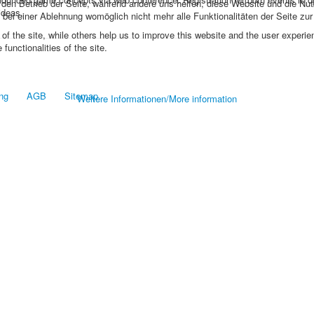
r den Betrieb der Seite, während andere uns helfen, diese Website und die Nu
ideas.
bei einer Ablehnung womöglich nicht mehr alle Funktionalitäten der Seite zu
f the site, while others help us to improve this website and the user experie
functionalities of the site.
ng
AGB
Sitemap
Weitere Informationen/More information